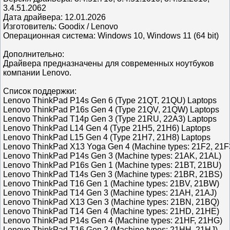
3.4.51.2062
Дата драйвера: 12.01.2026
Изготовитель: Goodix / Lenovo
Операционная система: Windows 10, Windows 11 (64 bit)
Дополнительно:
Драйвера предназначены для современных ноутбуков
компании Lenovo.
Список поддержки:
Lenovo ThinkPad P14s Gen 6 (Type 21QT, 21QU) Laptops
Lenovo ThinkPad P16s Gen 4 (Type 21QV, 21QW) Laptops
Lenovo ThinkPad T14p Gen 3 (Type 21RU, 22A3) Laptops
Lenovo ThinkPad L14 Gen 4 (Type 21H5, 21H6) Laptops
Lenovo ThinkPad L15 Gen 4 (Type 21H7, 21H8) Laptops
Lenovo ThinkPad X13 Yoga Gen 4 (Machine types: 21F2, 21F
Lenovo ThinkPad P14s Gen 3 (Machine types: 21AK, 21AL)
Lenovo ThinkPad P16s Gen 1 (Machine types: 21BT, 21BU)
Lenovo ThinkPad T14s Gen 3 (Machine types: 21BR, 21BS)
Lenovo ThinkPad T16 Gen 1 (Machine types: 21BV, 21BW)
Lenovo ThinkPad T14 Gen 3 (Machine types: 21AH, 21AJ)
Lenovo ThinkPad X13 Gen 3 (Machine types: 21BN, 21BQ)
Lenovo ThinkPad T14 Gen 4 (Machine types: 21HD, 21HE)
Lenovo ThinkPad P14s Gen 4 (Machine types: 21HF, 21HG)
Lenovo ThinkPad T16 Gen 2 (Machine types: 21HH, 21HJ)