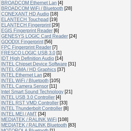
BROADCOM Ethernet Lan
[4]
BROADCOM WiFi / Bluetooth
[28]
CONEXANT HD Audio
[18]
ELANTECH Touchpad
[19]
ELANTECH Fingerprint
[29]
EGIS Fingerprint Reader
[6]
GENESYS LOGIC Card Reader
[24]
GOODIX Fingerprint
[56]
FPC Fingerprint Reader
[7]
FRESCO LOGIC USB 3.0
[1]
IDT High Definition Audio
[14]
INTEL Chipset Device Software
[31]
INTEL GMA / HD Graphics
[37]
INTEL Ethernet Lan
[28]
INTEL WiFi / Bluetooth
[105]
INTEL Camera Sensor
[11]
Intel Smart Sound Technology
[21]
INTEL USB 3.0 Controller
[4]
INTEL RST VMD Controller
[33]
INTEL Thunderbolt Controller
[8]
INTEL MEI / AMT
[34]
MEDIATEK / RALINK WiFi
[108]
MEDIATEK / RALINK Bluetooth
[83]
MOTOROLA Bluetooth
[1]