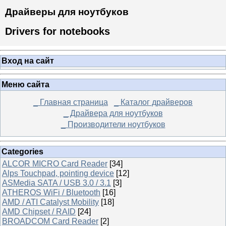
Драйверы для ноутбуков
Drivers for notebooks
Вход на сайт
Меню сайта
_ Главная страница
_ Каталог драйверов
_ Драйвера для ноутбуков
_ Производители ноутбуков
Categories
ALCOR MICRO Card Reader
[34]
Alps Touchpad, pointing device
[12]
ASMedia SATA / USB 3.0 / 3.1
[3]
ATHEROS WiFi / Bluetooth
[16]
AMD / ATI Catalyst Mobility
[18]
AMD Chipset / RAID
[24]
BROADCOM Card Reader
[2]