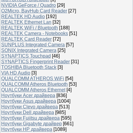
NVIDIA GeForce / Quadro
[29]
O2Micro, BayHub Card Reader
[27]
REALTEK HD Audio
[192]
REALTEK Ethernet Lan
[32]
REALTEK WiFi / Bluetooth
[188]
REALTEK Camera - Notebooks
[51]
REALTEK Card Reader
[72]
SUNPLUS Integrated Camera
[57]
SONIX Integrated Camera
[25]
SYNAPTICS Touchpad
[46]
SYNAPTICS Fingerprint Reader
[31]
TOSHIBA Bluetooth Stack
[3]
VIA HD Audio
[3]
QUALCOMM ATHEROS WiFi
[54]
QUALCOMM Atheros Bluetooth
[53]
QUALCOMM Atheros Ethernet
[4]
Ноутбуки Acer драйвера
[836]
Ноутбуки Asus драйвера
[1004]
Ноутбуки Clevo драйвера
[513]
Ноутбуки Dell драйвера
[985]
Ноутбуки Fujitsu драйвера
[595]
Ноутбуки Gigabyte драйвер
[661]
Ноутбуки HP драйвера
[1089]