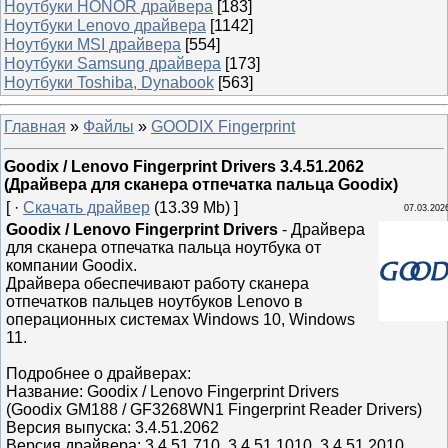
Ноутбуки HONOR драйвера
[183]
Ноутбуки Lenovo драйвера
[1142]
Ноутбуки MSI драйвера
[554]
Ноутбуки Samsung драйвера
[173]
Ноутбуки Toshiba, Dynabook
[563]
Главная
»
Файлы
»
GOODIX Fingerprint
Goodix / Lenovo Fingerprint Drivers 3.4.51.2062
(Драйвера для сканера отпечатка пальца Goodix)
[ ·
Скачать драйвер
(13.39 Mb) ]
07.03.202
Goodix / Lenovo Fingerprint Drivers
- Драйвера
для сканера отпечатка пальца ноутбука от
компании Goodix.
Драйвера обеспечивают работу сканера
отпечатков пальцев ноутбуков Lenovo в
операционных системах Windows 10, Windows
11.
Подробнее о драйверах:
Название: Goodix / Lenovo Fingerprint Drivers
(Goodix GM188 / GF3268WN1 Fingerprint Reader Drivers)
Версия выпуска: 3.4.51.2062
Версия драйвера: 3.4.51.710, 3.4.51.1010, 3.4.51.2010,