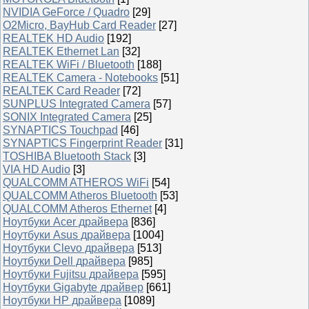
NVIDIA GeForce / Quadro
[29]
O2Micro, BayHub Card Reader
[27]
REALTEK HD Audio
[192]
REALTEK Ethernet Lan
[32]
REALTEK WiFi / Bluetooth
[188]
REALTEK Camera - Notebooks
[51]
REALTEK Card Reader
[72]
SUNPLUS Integrated Camera
[57]
SONIX Integrated Camera
[25]
SYNAPTICS Touchpad
[46]
SYNAPTICS Fingerprint Reader
[31]
TOSHIBA Bluetooth Stack
[3]
VIA HD Audio
[3]
QUALCOMM ATHEROS WiFi
[54]
QUALCOMM Atheros Bluetooth
[53]
QUALCOMM Atheros Ethernet
[4]
Ноутбуки Acer драйвера
[836]
Ноутбуки Asus драйвера
[1004]
Ноутбуки Clevo драйвера
[513]
Ноутбуки Dell драйвера
[985]
Ноутбуки Fujitsu драйвера
[595]
Ноутбуки Gigabyte драйвер
[661]
Ноутбуки HP драйвера
[1089]