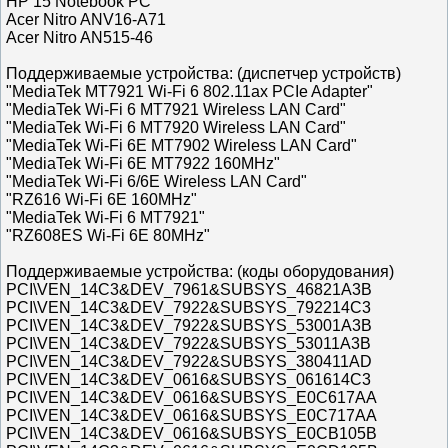
HP 15 Notebook PC
Acer Nitro ANV16-A71
Acer Nitro AN515-46
Поддерживаемые устройства: (диспетчер устройств)
"MediaTek MT7921 Wi-Fi 6 802.11ax PCIe Adapter"
"MediaTek Wi-Fi 6 MT7921 Wireless LAN Card"
"MediaTek Wi-Fi 6 MT7920 Wireless LAN Card"
"MediaTek Wi-Fi 6E MT7902 Wireless LAN Card"
"MediaTek Wi-Fi 6E MT7922 160MHz"
"MediaTek Wi-Fi 6/6E Wireless LAN Card"
"RZ616 Wi-Fi 6E 160MHz"
"MediaTek Wi-Fi 6 MT7921"
"RZ608ES Wi-Fi 6E 80MHz"
Поддерживаемые устройства: (коды оборудования)
PCI\VEN_14C3&DEV_7961&SUBSYS_46821A3B
PCI\VEN_14C3&DEV_7922&SUBSYS_792214C3
PCI\VEN_14C3&DEV_7922&SUBSYS_53001A3B
PCI\VEN_14C3&DEV_7922&SUBSYS_53011A3B
PCI\VEN_14C3&DEV_7922&SUBSYS_380411AD
PCI\VEN_14C3&DEV_0616&SUBSYS_061614C3
PCI\VEN_14C3&DEV_0616&SUBSYS_E0C617AA
PCI\VEN_14C3&DEV_0616&SUBSYS_E0C717AA
PCI\VEN_14C3&DEV_0616&SUBSYS_E0CB105B