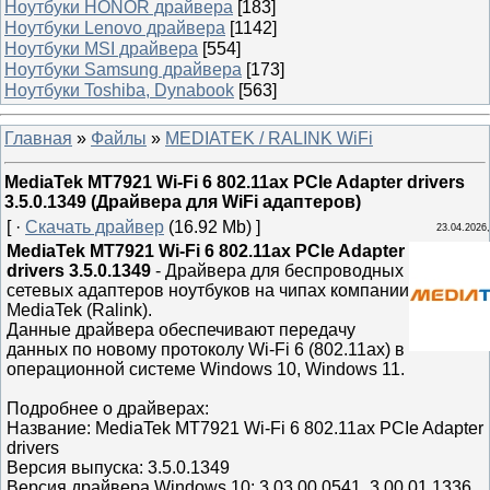
Ноутбуки HONOR драйвера
[183]
Ноутбуки Lenovo драйвера
[1142]
Ноутбуки MSI драйвера
[554]
Ноутбуки Samsung драйвера
[173]
Ноутбуки Toshiba, Dynabook
[563]
Главная
»
Файлы
»
MEDIATEK / RALINK WiFi
MediaTek MT7921 Wi-Fi 6 802.11ax PCIe Adapter drivers
3.5.0.1349 (Драйвера для WiFi адаптеров)
[ ·
Скачать драйвер
(16.92 Mb) ]
23.04.2026,
MediaTek MT7921 Wi-Fi 6 802.11ax PCIe Adapter
drivers 3.5.0.1349
- Драйвера для беспроводных
сетевых адаптеров ноутбуков на чипах компании
MediaTek (Ralink).
Данные драйвера обеспечивают передачу
данных по новому протоколу Wi-Fi 6 (802.11ax) в
операционной системе Windows 10, Windows 11.
Подробнее о драйверах:
Название: MediaTek MT7921 Wi-Fi 6 802.11ax PCIe Adapter
drivers
Версия выпуска: 3.5.0.1349
Версия драйвера Windows 10: 3.03.00.0541, 3.00.01.1336,