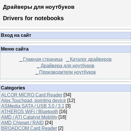
Драйверы для ноутбуков
Drivers for notebooks
Вход на сайт
Меню сайта
_ Главная страница
_ Каталог драйверов
_ Драйвера для ноутбуков
_ Производители ноутбуков
Categories
ALCOR MICRO Card Reader
[34]
Alps Touchpad, pointing device
[12]
ASMedia SATA / USB 3.0 / 3.1
[3]
ATHEROS WiFi / Bluetooth
[16]
AMD / ATI Catalyst Mobility
[18]
AMD Chipset / RAID
[24]
BROADCOM Card Reader
[2]