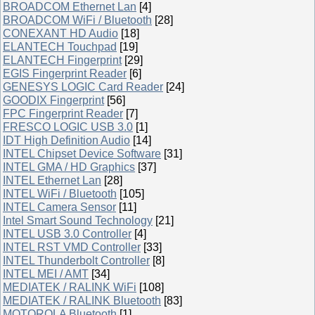
BROADCOM Ethernet Lan
[4]
BROADCOM WiFi / Bluetooth
[28]
CONEXANT HD Audio
[18]
ELANTECH Touchpad
[19]
ELANTECH Fingerprint
[29]
EGIS Fingerprint Reader
[6]
GENESYS LOGIC Card Reader
[24]
GOODIX Fingerprint
[56]
FPC Fingerprint Reader
[7]
FRESCO LOGIC USB 3.0
[1]
IDT High Definition Audio
[14]
INTEL Chipset Device Software
[31]
INTEL GMA / HD Graphics
[37]
INTEL Ethernet Lan
[28]
INTEL WiFi / Bluetooth
[105]
INTEL Camera Sensor
[11]
Intel Smart Sound Technology
[21]
INTEL USB 3.0 Controller
[4]
INTEL RST VMD Controller
[33]
INTEL Thunderbolt Controller
[8]
INTEL MEI / AMT
[34]
MEDIATEK / RALINK WiFi
[108]
MEDIATEK / RALINK Bluetooth
[83]
MOTOROLA Bluetooth
[1]