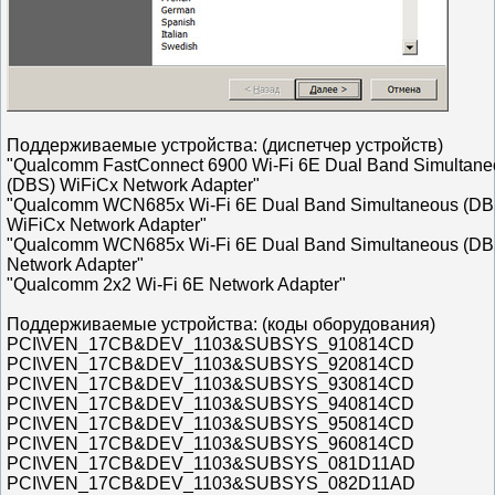
Поддерживаемые устройства: (диспетчер устройств)
"Qualcomm FastConnect 6900 Wi-Fi 6E Dual Band Simultane
(DBS) WiFiCx Network Adapter"
"Qualcomm WCN685x Wi-Fi 6E Dual Band Simultaneous (DB
WiFiCx Network Adapter"
"Qualcomm WCN685x Wi-Fi 6E Dual Band Simultaneous (DB
Network Adapter"
"Qualcomm 2x2 Wi-Fi 6E Network Adapter"
Поддерживаемые устройства: (коды оборудования)
PCI\VEN_17CB&DEV_1103&SUBSYS_910814CD
PCI\VEN_17CB&DEV_1103&SUBSYS_920814CD
PCI\VEN_17CB&DEV_1103&SUBSYS_930814CD
PCI\VEN_17CB&DEV_1103&SUBSYS_940814CD
PCI\VEN_17CB&DEV_1103&SUBSYS_950814CD
PCI\VEN_17CB&DEV_1103&SUBSYS_960814CD
PCI\VEN_17CB&DEV_1103&SUBSYS_081D11AD
PCI\VEN_17CB&DEV_1103&SUBSYS_082D11AD