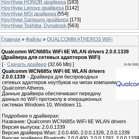
Ноутбуки HONOR драйвера
[183]
Ноутбуки Lenovo драйвера
[1142]
Ноутбуки MSI драйвера
[554]
Ноутбуки Samsung драйвера
[173]
Ноутбуки Toshiba, Dynabook
[563]
Главная
»
Файлы
»
QUALCOMM ATHEROS WiFi
Qualcomm WCN685x WiFi 6E WLAN drivers 2.0.0.1339
(Драйвера для сетевых адаптеров WiFi)
[ ·
Скачать драйвер
(32.66 Mb) ]
14.06.2026,
Qualcomm WCN685x WiFi 6E WLAN drivers
2.0.0.1339
- Драйвера для беспроводных
сетевых адаптеров ноутбуков на чипах компании
Qualcomm Atheros.
Данные драйвера обеспечивают передачу
данных по WiFi протоколу в операционных
системах Windows 10, Windows 11.
Подробнее о драйверах:
Название: Qualcomm WCN685x WiFi 6E WLAN drivers
Версия выпуска: 2.0.0.1339
Версия драйвера Wlan: 2.0.0.400, 2.0.0.1326, 2.0.0.1339
Версия драйвера Bluetooth: 2.0.0.400, 2.0.0.1292, 2.0.0.133