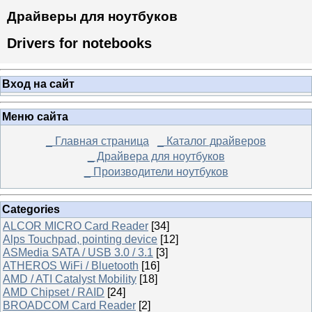
Драйверы для ноутбуков
Drivers for notebooks
Вход на сайт
Меню сайта
_ Главная страница
_ Каталог драйверов
_ Драйвера для ноутбуков
_ Производители ноутбуков
Categories
ALCOR MICRO Card Reader
[34]
Alps Touchpad, pointing device
[12]
ASMedia SATA / USB 3.0 / 3.1
[3]
ATHEROS WiFi / Bluetooth
[16]
AMD / ATI Catalyst Mobility
[18]
AMD Chipset / RAID
[24]
BROADCOM Card Reader
[2]