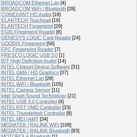
BROADCOM Ethernet Lan
[4]
BROADCOM WiFi / Bluetooth
[28]
CONEXANT HD Audio
[18]
ELANTECH Touchpad
[19]
ELANTECH Fingerprint
[29]
EGIS Fingerprint Reader
[6]
GENESYS LOGIC Card Reader
[24]
GOODIX Fingerprint
[56]
FPC Fingerprint Reader
[7]
FRESCO LOGIC USB 3.0
[1]
IDT High Definition Audio
[14]
INTEL Chipset Device Software
[31]
INTEL GMA / HD Graphics
[37]
INTEL Ethernet Lan
[28]
INTEL WiFi / Bluetooth
[105]
INTEL Camera Sensor
[11]
Intel Smart Sound Technology
[21]
INTEL USB 3.0 Controller
[4]
INTEL RST VMD Controller
[33]
INTEL Thunderbolt Controller
[8]
INTEL MEI / AMT
[34]
MEDIATEK / RALINK WiFi
[108]
MEDIATEK / RALINK Bluetooth
[83]
MOTOROLA Bluetooth
[1]