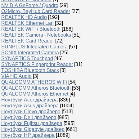
NVIDIA GeForce / Quadro
[29]
O2Micro, BayHub Card Reader
[27]
REALTEK HD Audio
[192]
REALTEK Ethernet Lan
[32]
REALTEK WiFi / Bluetooth
[188]
REALTEK Camera - Notebooks
[51]
REALTEK Card Reader
[72]
SUNPLUS Integrated Camera
[57]
SONIX Integrated Camera
[25]
SYNAPTICS Touchpad
[46]
SYNAPTICS Fingerprint Reader
[31]
TOSHIBA Bluetooth Stack
[3]
VIA HD Audio
[3]
QUALCOMM ATHEROS WiFi
[54]
QUALCOMM Atheros Bluetooth
[53]
QUALCOMM Atheros Ethernet
[4]
Ноутбуки Acer драйвера
[836]
Ноутбуки Asus драйвера
[1004]
Ноутбуки Clevo драйвера
[513]
Ноутбуки Dell драйвера
[985]
Ноутбуки Fujitsu драйвера
[595]
Ноутбуки Gigabyte драйвер
[661]
Ноутбуки HP драйвера
[1089]