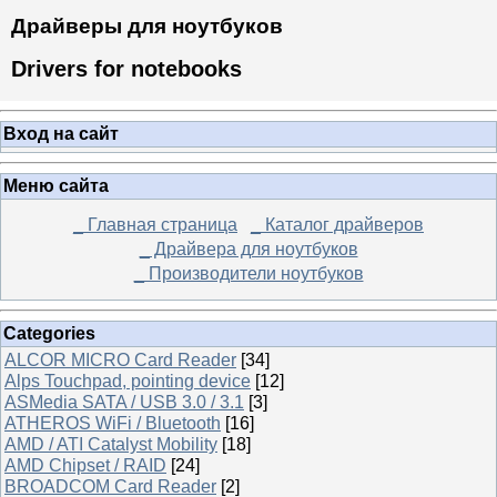
Драйверы для ноутбуков
Drivers for notebooks
Вход на сайт
Меню сайта
_ Главная страница
_ Каталог драйверов
_ Драйвера для ноутбуков
_ Производители ноутбуков
Categories
ALCOR MICRO Card Reader
[34]
Alps Touchpad, pointing device
[12]
ASMedia SATA / USB 3.0 / 3.1
[3]
ATHEROS WiFi / Bluetooth
[16]
AMD / ATI Catalyst Mobility
[18]
AMD Chipset / RAID
[24]
BROADCOM Card Reader
[2]