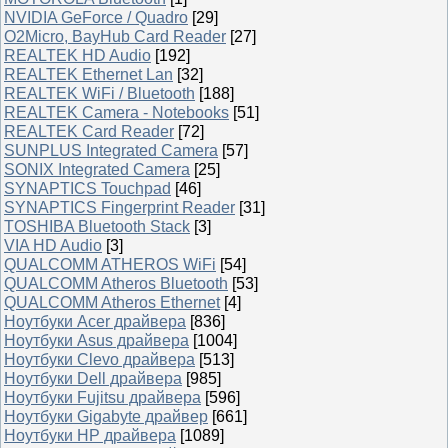
NVIDIA GeForce / Quadro
[29]
O2Micro, BayHub Card Reader
[27]
REALTEK HD Audio
[192]
REALTEK Ethernet Lan
[32]
REALTEK WiFi / Bluetooth
[188]
REALTEK Camera - Notebooks
[51]
REALTEK Card Reader
[72]
SUNPLUS Integrated Camera
[57]
SONIX Integrated Camera
[25]
SYNAPTICS Touchpad
[46]
SYNAPTICS Fingerprint Reader
[31]
TOSHIBA Bluetooth Stack
[3]
VIA HD Audio
[3]
QUALCOMM ATHEROS WiFi
[54]
QUALCOMM Atheros Bluetooth
[53]
QUALCOMM Atheros Ethernet
[4]
Ноутбуки Acer драйвера
[836]
Ноутбуки Asus драйвера
[1004]
Ноутбуки Clevo драйвера
[513]
Ноутбуки Dell драйвера
[985]
Ноутбуки Fujitsu драйвера
[596]
Ноутбуки Gigabyte драйвер
[661]
Ноутбуки HP драйвера
[1089]