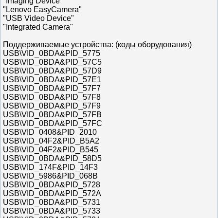
"Imaging Device"
"Lenovo EasyCamera"
"USB Video Device"
"Integrated Camera"
Поддерживаемые устройства: (коды оборудования)
USB\VID_0BDA&PID_5775
USB\VID_0BDA&PID_57C5
USB\VID_0BDA&PID_57D9
USB\VID_0BDA&PID_57E1
USB\VID_0BDA&PID_57F7
USB\VID_0BDA&PID_57F8
USB\VID_0BDA&PID_57F9
USB\VID_0BDA&PID_57FB
USB\VID_0BDA&PID_57FC
USB\VID_0408&PID_2010
USB\VID_04F2&PID_B5A2
USB\VID_04F2&PID_B545
USB\VID_0BDA&PID_58D5
USB\VID_174F&PID_14F3
USB\VID_5986&PID_068B
USB\VID_0BDA&PID_5728
USB\VID_0BDA&PID_572A
USB\VID_0BDA&PID_5731
USB\VID_0BDA&PID_5733