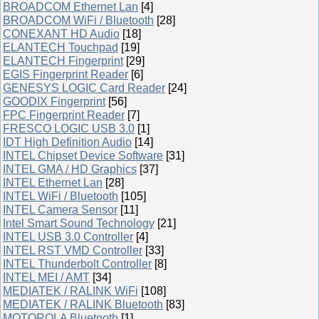
BROADCOM Ethernet Lan
[4]
BROADCOM WiFi / Bluetooth
[28]
CONEXANT HD Audio
[18]
ELANTECH Touchpad
[19]
ELANTECH Fingerprint
[29]
EGIS Fingerprint Reader
[6]
GENESYS LOGIC Card Reader
[24]
GOODIX Fingerprint
[56]
FPC Fingerprint Reader
[7]
FRESCO LOGIC USB 3.0
[1]
IDT High Definition Audio
[14]
INTEL Chipset Device Software
[31]
INTEL GMA / HD Graphics
[37]
INTEL Ethernet Lan
[28]
INTEL WiFi / Bluetooth
[105]
INTEL Camera Sensor
[11]
Intel Smart Sound Technology
[21]
INTEL USB 3.0 Controller
[4]
INTEL RST VMD Controller
[33]
INTEL Thunderbolt Controller
[8]
INTEL MEI / AMT
[34]
MEDIATEK / RALINK WiFi
[108]
MEDIATEK / RALINK Bluetooth
[83]
MOTOROLA Bluetooth
[1]