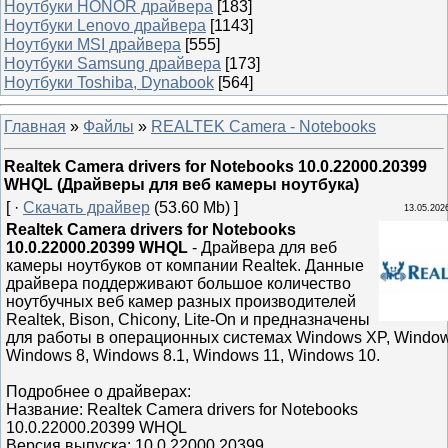
Ноутбуки HONOR драйвера
[183]
Ноутбуки Lenovo драйвера
[1143]
Ноутбуки MSI драйвера
[555]
Ноутбуки Samsung драйвера
[173]
Ноутбуки Toshiba, Dynabook
[564]
Главная
»
Файлы
»
REALTEK Camera - Notebooks
Realtek Camera drivers for Notebooks 10.0.22000.20399
WHQL (Драйверы для веб камеры ноутбука)
[ ·
Скачать драйвер
(53.60 Mb) ]
13.05.202
Realtek Camera drivers for Notebooks
10.0.22000.20399 WHQL
- Драйвера для веб
камеры ноутбуков от компании Realtek. Данные
драйвера поддерживают большое количество
ноутбучных веб камер разных производителей
Realtek, Bison, Chicony, Lite-On и предназначены
для работы в операционных системах Windows XP, Window
Windows 8, Windows 8.1, Windows 11, Windows 10.
Подробнее о драйверах:
Название: Realtek Camera drivers for Notebooks
10.0.22000.20399 WHQL
Версия выпуска: 10.0.22000.20399