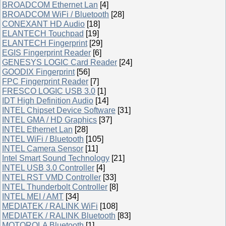
BROADCOM Ethernet Lan
[4]
BROADCOM WiFi / Bluetooth
[28]
CONEXANT HD Audio
[18]
ELANTECH Touchpad
[19]
ELANTECH Fingerprint
[29]
EGIS Fingerprint Reader
[6]
GENESYS LOGIC Card Reader
[24]
GOODIX Fingerprint
[56]
FPC Fingerprint Reader
[7]
FRESCO LOGIC USB 3.0
[1]
IDT High Definition Audio
[14]
INTEL Chipset Device Software
[31]
INTEL GMA / HD Graphics
[37]
INTEL Ethernet Lan
[28]
INTEL WiFi / Bluetooth
[105]
INTEL Camera Sensor
[11]
Intel Smart Sound Technology
[21]
INTEL USB 3.0 Controller
[4]
INTEL RST VMD Controller
[33]
INTEL Thunderbolt Controller
[8]
INTEL MEI / AMT
[34]
MEDIATEK / RALINK WiFi
[108]
MEDIATEK / RALINK Bluetooth
[83]
MOTOROLA Bluetooth
[1]