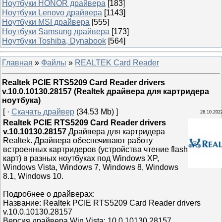
Ноутбуки HONOR драйвера
[183]
Ноутбуки Lenovo драйвера
[1143]
Ноутбуки MSI драйвера
[555]
Ноутбуки Samsung драйвера
[173]
Ноутбуки Toshiba, Dynabook
[564]
Главная
»
Файлы
»
REALTEK Card Reader
Realtek PCIE RTS5209 Card Reader drivers
v.10.0.10130.28157 (Realtek драйвера для картридера
ноутбука)
[ ·
Скачать драйвер
(34.53 Mb) ]
26.10.202
Realtek PCIE RTS5209 Card Reader drivers
v.10.10130.28157
Драйвера для картридера
Realtek. Драйвера обеспечивают работу
встроенных картридеров (устройства чтение flash
карт) в разных ноутбуках под Windows XP,
Windows Vista, Windows 7, Windows 8, Windows
8.1, Windows 10.
Подробнее о драйверах:
Название: Realtek PCIE RTS5209 Card Reader drivers
v.10.0.10130.28157
Версия драйвера Win Vista: 10.0.10130.28157