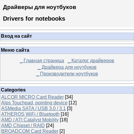
Драйверы для ноутбуков
Drivers for notebooks
Вход на сайт
Меню сайта
_ Главная страница
_ Каталог драйверов
_ Драйвера для ноутбуков
_ Производители ноутбуков
Categories
ALCOR MICRO Card Reader
[34]
Alps Touchpad, pointing device
[12]
ASMedia SATA / USB 3.0 / 3.1
[3]
ATHEROS WiFi / Bluetooth
[16]
AMD / ATI Catalyst Mobility
[18]
AMD Chipset / RAID
[24]
BROADCOM Card Reader
[2]