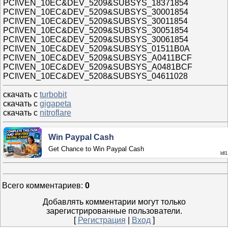
PCI\VEN_10EC&DEV_5209&SUBSYS_18371854
PCI\VEN_10EC&DEV_5209&SUBSYS_30001854
PCI\VEN_10EC&DEV_5209&SUBSYS_30011854
PCI\VEN_10EC&DEV_5209&SUBSYS_30051854
PCI\VEN_10EC&DEV_5209&SUBSYS_30061854
PCI\VEN_10EC&DEV_5209&SUBSYS_01511B0A
PCI\VEN_10EC&DEV_5209&SUBSYS_A0411BCF
PCI\VEN_10EC&DEV_5209&SUBSYS_A0481BCF
PCI\VEN_10EC&DEV_5208&SUBSYS_04611028
скачать с
turbobit
скачать с
gigapeta
скачать с
nitroflare
Win Paypal Cash
Get Chance to Win Paypal Cash
ldl
Всего комментариев
:
0
Добавлять комментарии могут только
зарегистрированные пользователи.
[
Регистрация
|
Вход
]