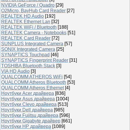
NVIDIA GeForce / Quadro
[29]
O2Micro, BayHub Card Reader
[27]
REALTEK HD Audio
[192]
REALTEK Ethernet Lan
[32]
REALTEK WiFi / Bluetooth
[188]
REALTEK Camera - Notebooks
[51]
REALTEK Card Reader
[72]
SUNPLUS Integrated Camera
[57]
SONIX Integrated Camera
[25]
SYNAPTICS Touchpad
[46]
SYNAPTICS Fingerprint Reader
[31]
TOSHIBA Bluetooth Stack
[3]
VIA HD Audio
[3]
QUALCOMM ATHEROS WiFi
[54]
QUALCOMM Atheros Bluetooth
[53]
QUALCOMM Atheros Ethernet
[4]
Ноутбуки Acer драйвера
[836]
Ноутбуки Asus драйвера
[1004]
Ноутбуки Clevo драйвера
[513]
Ноутбуки Dell драйвера
[985]
Ноутбуки Fujitsu драйвера
[596]
Ноутбуки Gigabyte драйвер
[661]
Ноутбуки HP драйвера
[1089]