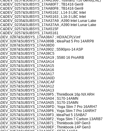
&DEV_0257&SUBSYS_17AA2366 ; Yushan2 T16 Gen6(LNL)
C&DEV_0257&SUBSYS_17AA80F7 ; TB1416 Gen9
C&DEV_0257&SUBSYS_17AA80F8 ; TB1416 Gen9
&DEV_0257&SUBSYS_17AA5162 ; L14-3 LBC Intel
&DEV_0257&SUBSYS_17AA5163 ; L16-3 LBC Intel
&DEV_0235&SUBSYS_17AA37A9 ; A390 Intel Lunar Lake
&DEV_0235&SUBSYS_17AA37AA ; A390 Intel Lunar Lake
EC&DEV_0257&SUBSYS_17AA515F
EC&DEV_0257&SUBSYS_17AA5161
EV_0287&SUBSYS_17AA38A7 ; HDXACPLV.inf
EV_0287&SUBSYS_17AA389B ; IdeaPad 5 Pro 14ARP8
&DEV_0287&SUBSYS_17AA38D0
EV_0287&SUBSYS_17AA3902 ; S590pro-14 ASP
&DEV_0287&SUBSYS_17AA38C5
EV_0257&SUBSYS_17AA3A19 ; S580 16 ProARB
&DEV_0257&SUBSYS_17AA3A14
&DEV_0257&SUBSYS_17AA3A15
&DEV_0257&SUBSYS_17AA3A16
&DEV_0257&SUBSYS_17AA3A17
&DEV_0257&SUBSYS_17AA3A0D
&DEV_0257&SUBSYS_17AA3CAF
&DEV_0257&SUBSYS_17AA3A12
&DEV_0257&SUBSYS_17AA3A13
EV_0257&SUBSYS_17AA39F5 ; ThinkBook 16p NX ARH
DEV_0257&SUBSYS_17AA3A04 ; S170-14AMN
DEV_0257&SUBSYS_17AA3A05 ; S170-15AMN
V_0257&SUBSYS_17AA39FD ; Yoga Slim 7 Pro 16ARH7
V_0257&SUBSYS_17AA39F6 ; Yoga Slim 7 Pro 14ARH7
EV_0257&SUBSYS_17AA39F3 ; IdeaPad 5 15ABA7
V_0257&SUBSYS_17AA39F2 ; Yoga Slim 7 Carbon 13ARB7
EV_0287&SUBSYS_17AA3871 ; Thinkbook-16P Gen3
EV_0257&SUBSYS_17AA39EF ; Thinkbook-14P Gen3