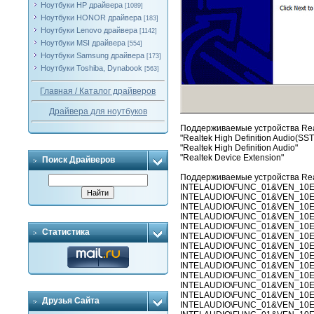
Ноутбуки HP драйвера
[1089]
Ноутбуки HONOR драйвера
[183]
Ноутбуки Lenovo драйвера
[1142]
Ноутбуки MSI драйвера
[554]
Ноутбуки Samsung драйвера
[173]
Ноутбуки Toshiba, Dynabook
[563]
Главная / Каталог драйверов
Драйвера для ноутбуков
Поддерживаемые устройства Rea
"Realtek High Definition Audio(SST
"Realtek High Definition Audio"
"Realtek Device Extension"
Поиск Драйверов
Поддерживаемые устройства Real
INTELAUDIO\FUNC_01&VEN_10E
INTELAUDIO\FUNC_01&VEN_10E
INTELAUDIO\FUNC_01&VEN_10E
INTELAUDIO\FUNC_01&VEN_10E
INTELAUDIO\FUNC_01&VEN_10E
Статистика
INTELAUDIO\FUNC_01&VEN_10
INTELAUDIO\FUNC_01&VEN_10
INTELAUDIO\FUNC_01&VEN_10
INTELAUDIO\FUNC_01&VEN_10
INTELAUDIO\FUNC_01&VEN_10
INTELAUDIO\FUNC_01&VEN_10
INTELAUDIO\FUNC_01&VEN_10EC
Друзья Сайта
INTELAUDIO\FUNC_01&VEN_10EC