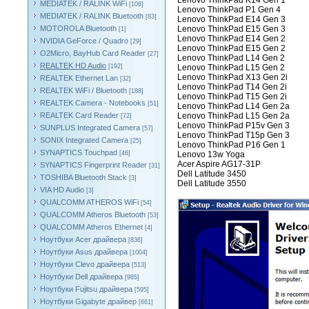
Lenovo ThinkPad K14 Gen 1
MEDIATEK / RALINK WiFi
[108]
Lenovo ThinkPad P1 Gen 4
MEDIATEK / RALINK Bluetooth
[83]
Lenovo ThinkPad E14 Gen 3
MOTOROLA Bluetooth
Lenovo ThinkPad E15 Gen 3
[1]
Lenovo ThinkPad E14 Gen 2
NVIDIA GeForce / Quadro
[29]
Lenovo ThinkPad E15 Gen 2
O2Micro, BayHub Card Reader
[27]
Lenovo ThinkPad L14 Gen 2
REALTEK HD Audio
[192]
Lenovo ThinkPad L15 Gen 2
Lenovo ThinkPad X13 Gen 2i
REALTEK Ethernet Lan
[32]
Lenovo ThinkPad T14 Gen 2i
REALTEK WiFi / Bluetooth
[188]
Lenovo ThinkPad T15 Gen 2i
REALTEK Camera - Notebooks
[51]
Lenovo ThinkPad L14 Gen 2a
REALTEK Card Reader
Lenovo ThinkPad L15 Gen 2a
[72]
Lenovo ThinkPad P15v Gen 3
SUNPLUS Integrated Camera
[57]
Lenovo ThinkPad T15p Gen 3
SONIX Integrated Camera
[25]
Lenovo ThinkPad P16 Gen 1
SYNAPTICS Touchpad
[46]
Lenovo 13w Yoga
Acer Aspire AG17-31P
SYNAPTICS Fingerprint Reader
[31]
Dell Latitude 3450
TOSHIBA Bluetooth Stack
[3]
Dell Latitude 3550
VIA HD Audio
[3]
QUALCOMM ATHEROS WiFi
[54]
QUALCOMM Atheros Bluetooth
[53]
QUALCOMM Atheros Ethernet
[4]
Ноутбуки Acer драйвера
[836]
Ноутбуки Asus драйвера
[1004]
Ноутбуки Clevo драйвера
[513]
Ноутбуки Dell драйвера
[985]
Ноутбуки Fujitsu драйвера
[595]
Ноутбуки Gigabyte драйвер
[661]