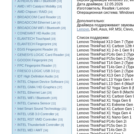
Версия драйвера Windows 10, Win
ATHEROS WiFi / Bluetooth
[16]
Дата драйвера: 12.05.2026
AMD / ATI Catalyst Mobility
[18]
Изготовитель: Realtek / Lenovo
AMD Chipset / RAID
[24]
Операционная система: Windows 8.
BROADCOM Card Reader
[2]
Дополнительно:
BROADCOM Ethernet Lan
[4]
Драйвера поддерживают звуковы
BROADCOM WiFi / Bluetooth
[28]
Lenovo
, Dell, Asus, HP, MSI, Clevo
CONEXANT HD Audio
[18]
Список поддержки:
ELANTECH Touchpad
[19]
Lenovo Thinkpad X13 Gen 7 (Type
ELANTECH Fingerprint
[29]
Lenovo ThinkPad X1 Carbon 12th 
EGIS Fingerprint Reader
[6]
Lenovo ThinkPad X1 2-in-1 Gen 9 
Lenovo ThinkPad P14s Gen 2 (Typ
GENESYS LOGIC Card Reader
[24]
Lenovo ThinkPad P15s Gen 2 (Typ
GOODIX Fingerprint
[56]
Lenovo ThinkPad T14 Gen 2 (Type
FPC Fingerprint Reader
[7]
Lenovo ThinkPad T14s Gen 2 (Ty
FRESCO LOGIC USB 3.0
Lenovo ThinkPad T15 Gen 2 (Type
[1]
Lenovo ThinkPad X13 Gen 2 (Typ
IDT High Definition Audio
[14]
Lenovo ThinkPad L13 Yoga Gen 4 
INTEL Chipset Device Software
[31]
Lenovo ThinkPad L13 Gen 4 (Mach
INTEL GMA / HD Graphics
[37]
Lenovo ThinkPad S2 Yoga Gen 8 (
Lenovo ThinkPad S2 Gen 8 (Machi
INTEL Ethernet Lan
[28]
Lenovo ThinkPad X1 Carbon Gen 
INTEL WiFi / Bluetooth
[105]
Lenovo ThinkPad X1 Yoga Gen 6
INTEL Camera Sensor
[11]
Lenovo ThinkPad X1 Extreme Gen
Intel Smart Sound Technology
Lenovo ThinkPad X1 Carbon Gen 
[21]
Lenovo ThinkPad X1 Yoga Gen 4
INTEL USB 3.0 Controller
[4]
Lenovo ThinkPad X1 Nano Gen 1
INTEL RST VMD Controller
[33]
Lenovo ThinkPad P14s Gen 2i
INTEL Thunderbolt Controller
[8]
Lenovo ThinkPad P15s Gen 2i
Lenovo ThinkPad T14s Gen 2i
INTEL MEI / AMT
[34]