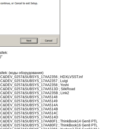
ltek:
)"
tek: (коды оборудования)
C&DEV_0257&SUBSYS_17AA2356 ; HDXLVSST.inf
C&DEV_0257&SUBSYS_17AA2357 ; Luigi
C&DEV_0257&SUBSYS_17AA2358 ; Yoshi
C&DEV_0257&SUBSYS_17AA513D ; SilkRoad
C&DEV_0257&SUBSYS_17AA235B ; Link2
EC&DEV_0257&SUBSYS_17AA5148
EC&DEV_0257&SUBSYS_17AA5149
EC&DEV_0257&SUBSYS_17AA514A
EC&DEV_0257&SUBSYS_17AA514B
EC&DEV_0257&SUBSYS_17AA514C
EC&DEV_0257&SUBSYS_17AA514D
&DEV_0257&SUBSYS_17AA80F1 ; ThinkBook14 Gen8 PTL
&DEV_0257&SUBSYS_17AA80F2 ; ThinkBook16 Gen8 PTL