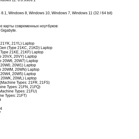
dows 11: 6.0.9989.1
1, Windows 8, Windows 10, Windows 7, Windows 11 (32 / 64 bit)
е карты современных ноутбуков:
, Gigabyte.
 21YK, 21YL) Laptop
Gen (Type 21KC, 21KD) Laptop
(Type 21KE, 21KF) Laptop
e 20VX, 20VY) Laptop
e 20W6, 20W7) Laptop
 20W0, 20W1) Laptop
pe 20WM, 20WN) Laptop
 20W4, 20W5) Laptop
e 20WK, 20WL) Laptop
(Machine Types: 21FR, 21FS)
ine Types: 21FN, 21FQ)
Machine Types: 21FU)
ne Types: 21FT)
9
 4
7