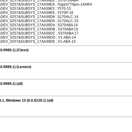
DEV_0257&SUBSYS_17AA39EE ; S570-14ABA
EV_0257&SUBSYS_17AA39EA ; YogaS770pro-14ARH
EV_0257&SUBSYS_17AA39E5 ; Y570-15
EV_0257&SUBSYS_17AA39E6 ; Y570P-16
DEV_0257&SUBSYS_17AA39D8 ; S170ALC-14
DEV_0257&SUBSYS_17AA39D9 ; S170ALC-15
EV_0257&SUBSYS_17AA39DA ; S370ABA 14
DEV_0257&SUBSYS_17AA39DB ; S370ABA 15
DEV_0257&SUBSYS_17AA39DC ; S370ABA 17
DEV_0257&SUBSYS_17AA39DD ; V1-ABA-14
EV_0257&SUBSYS_17AA39DE ; V1-ABA-15
0.9989.1) (Clevo)
.0.9989.1) (Lenovo)
.9989.1) (all)
1, Windows 10 (6.0.9239.1) (all)