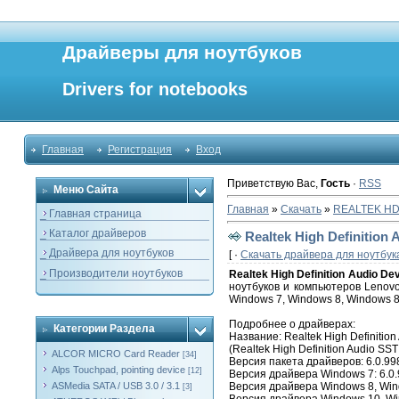
Драйверы для ноутбуков
Drivers for notebooks
Главная
Регистрация
Вход
Приветствую Вас
,
Гость
·
RSS
Меню Сайта
Главная
»
Скачать
»
REALTEK HD
_ Главная страница
_ Каталог драйверов
Realtek High Definition
_ Драйвера для ноутбуков
[ ·
Скачать драйвера для ноутбук
_ Производители ноутбуков
Realtek High Definition Audio Dev
ноутбуков и компьютеров Lenov
Windows 7, Windows 8, Windows 8
Подробнее о драйверах:
Категории Раздела
Название: Realtek High Definition 
(Realtek High Definition Audio SST 
ALCOR MICRO Card Reader
[34]
Версия пакета драйверов: 6.0.99
Alps Touchpad, pointing device
[12]
Версия драйвера Windows 7: 6.0.
ASMedia SATA / USB 3.0 / 3.1
Версия драйвера Windows 8, Wind
[3]