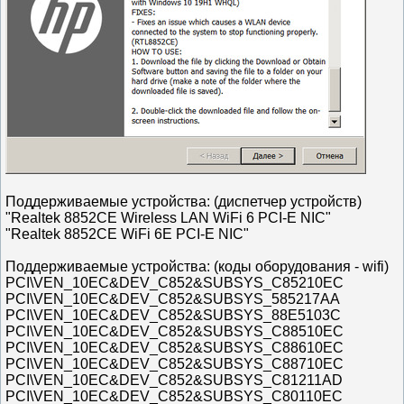
Поддерживаемые устройства: (диспетчер устройств)
"Realtek 8852CE Wireless LAN WiFi 6 PCI-E NIC"
"Realtek 8852CE WiFi 6E PCI-E NIC"
Поддерживаемые устройства: (коды оборудования - wifi)
PCI\VEN_10EC&DEV_C852&SUBSYS_C85210EC
PCI\VEN_10EC&DEV_C852&SUBSYS_585217AA
PCI\VEN_10EC&DEV_C852&SUBSYS_88E5103C
PCI\VEN_10EC&DEV_C852&SUBSYS_C88510EC
PCI\VEN_10EC&DEV_C852&SUBSYS_C88610EC
PCI\VEN_10EC&DEV_C852&SUBSYS_C88710EC
PCI\VEN_10EC&DEV_C852&SUBSYS_C81211AD
PCI\VEN_10EC&DEV_C852&SUBSYS_C80110EC