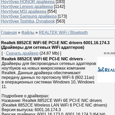
Ноутбуки HONOR драйвера
[183]
Ноутбуки Lenovo драйвера
[1142]
Ноутбуки MSI драйвера
[554]
Ноутбуки Samsung драйвера
[173]
Ноутбуки Toshiba, Dynabook
[563]
Главная
»
Файлы
»
REALTEK WiFi / Bluetooth
Realtek 8852CE WiFi 6E PCI-E NIC drivers 6001.16.174.3
(Драйверы для сетевых WiFi адаптеров)
[ ·
Скачать драйвер
(24.87 Mb) ]
30.05.202
Realtek 8852CE WiFi 6E PCI-E NIC drivers
-
Драйверы для беспроводных сетевых адаптеров
ноутбуков на новых микросхемах компании
Realtek. Данные драйвера обеспечивают
передачу данных по протоколу WiFi 6 (802.11ax)
в операционных системах Windows 10, Windows
11.
Подробнее о драйверах:
Название: Realtek 8852CE WiFi 6E PCI-E NIC drivers
(Realtek 8852CE Wireless LAN WiFi 6 PCI-E NIC drivers)
Версия выпуска: 6001.16.174.3
Версия драйвера: 6001.16.173.0, 6001.16.174.3 (64 bit),