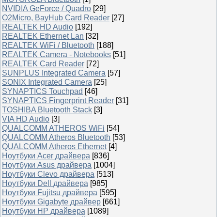
NVIDIA GeForce / Quadro
[29]
O2Micro, BayHub Card Reader
[27]
REALTEK HD Audio
[192]
REALTEK Ethernet Lan
[32]
REALTEK WiFi / Bluetooth
[188]
REALTEK Camera - Notebooks
[51]
REALTEK Card Reader
[72]
SUNPLUS Integrated Camera
[57]
SONIX Integrated Camera
[25]
SYNAPTICS Touchpad
[46]
SYNAPTICS Fingerprint Reader
[31]
TOSHIBA Bluetooth Stack
[3]
VIA HD Audio
[3]
QUALCOMM ATHEROS WiFi
[54]
QUALCOMM Atheros Bluetooth
[53]
QUALCOMM Atheros Ethernet
[4]
Ноутбуки Acer драйвера
[836]
Ноутбуки Asus драйвера
[1004]
Ноутбуки Clevo драйвера
[513]
Ноутбуки Dell драйвера
[985]
Ноутбуки Fujitsu драйвера
[595]
Ноутбуки Gigabyte драйвер
[661]
Ноутбуки HP драйвера
[1089]