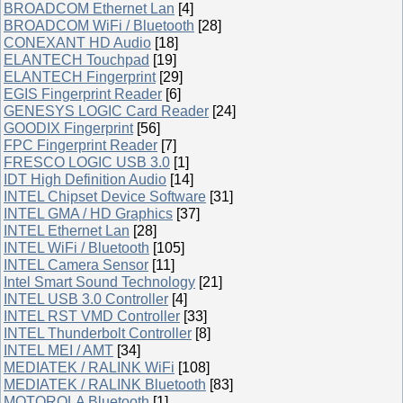
BROADCOM Ethernet Lan
[4]
BROADCOM WiFi / Bluetooth
[28]
CONEXANT HD Audio
[18]
ELANTECH Touchpad
[19]
ELANTECH Fingerprint
[29]
EGIS Fingerprint Reader
[6]
GENESYS LOGIC Card Reader
[24]
GOODIX Fingerprint
[56]
FPC Fingerprint Reader
[7]
FRESCO LOGIC USB 3.0
[1]
IDT High Definition Audio
[14]
INTEL Chipset Device Software
[31]
INTEL GMA / HD Graphics
[37]
INTEL Ethernet Lan
[28]
INTEL WiFi / Bluetooth
[105]
INTEL Camera Sensor
[11]
Intel Smart Sound Technology
[21]
INTEL USB 3.0 Controller
[4]
INTEL RST VMD Controller
[33]
INTEL Thunderbolt Controller
[8]
INTEL MEI / AMT
[34]
MEDIATEK / RALINK WiFi
[108]
MEDIATEK / RALINK Bluetooth
[83]
MOTOROLA Bluetooth
[1]