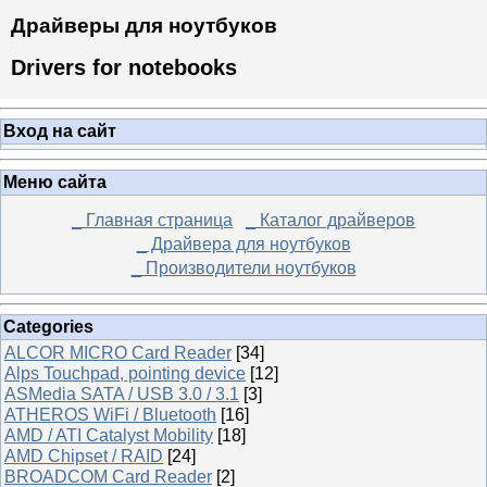
Драйверы для ноутбуков
Drivers for notebooks
Вход на сайт
Меню сайта
_ Главная страница
_ Каталог драйверов
_ Драйвера для ноутбуков
_ Производители ноутбуков
Categories
ALCOR MICRO Card Reader
[34]
Alps Touchpad, pointing device
[12]
ASMedia SATA / USB 3.0 / 3.1
[3]
ATHEROS WiFi / Bluetooth
[16]
AMD / ATI Catalyst Mobility
[18]
AMD Chipset / RAID
[24]
BROADCOM Card Reader
[2]