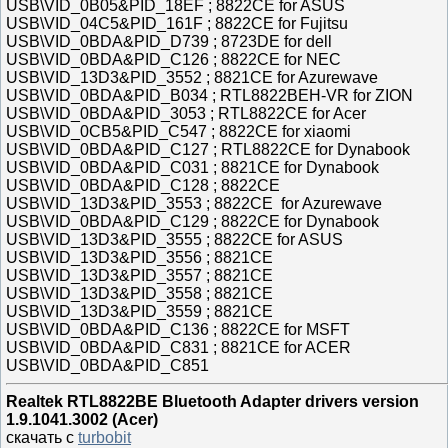
USB\VID_0B05&PID_18EF ; 8822CE for ASUS
USB\VID_04C5&PID_161F ; 8822CE for Fujitsu
USB\VID_0BDA&PID_D739 ; 8723DE for dell
USB\VID_0BDA&PID_C126 ; 8822CE for NEC
USB\VID_13D3&PID_3552 ; 8821CE for Azurewave
USB\VID_0BDA&PID_B034 ; RTL8822BEH-VR for ZION
USB\VID_0BDA&PID_3053 ; RTL8822CE for Acer
USB\VID_0CB5&PID_C547 ; 8822CE for xiaomi
USB\VID_0BDA&PID_C127 ; RTL8822CE for Dynabook
USB\VID_0BDA&PID_C031 ; 8821CE for Dynabook
USB\VID_0BDA&PID_C128 ; 8822CE
USB\VID_13D3&PID_3553 ; 8822CE for Azurewave
USB\VID_0BDA&PID_C129 ; 8822CE for Dynabook
USB\VID_13D3&PID_3555 ; 8822CE for ASUS
USB\VID_13D3&PID_3556 ; 8821CE
USB\VID_13D3&PID_3557 ; 8821CE
USB\VID_13D3&PID_3558 ; 8821CE
USB\VID_13D3&PID_3559 ; 8821CE
USB\VID_0BDA&PID_C136 ; 8822CE for MSFT
USB\VID_0BDA&PID_C831 ; 8821CE for ACER
USB\VID_0BDA&PID_C851
Realtek RTL8822BE Bluetooth Adapter drivers version
1.9.1041.3002 (Acer)
скачать с
turbobit