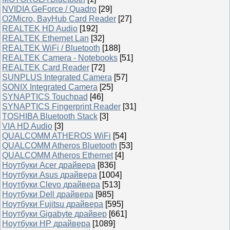
NVIDIA GeForce / Quadro
[29]
O2Micro, BayHub Card Reader
[27]
REALTEK HD Audio
[192]
REALTEK Ethernet Lan
[32]
REALTEK WiFi / Bluetooth
[188]
REALTEK Camera - Notebooks
[51]
REALTEK Card Reader
[72]
SUNPLUS Integrated Camera
[57]
SONIX Integrated Camera
[25]
SYNAPTICS Touchpad
[46]
SYNAPTICS Fingerprint Reader
[31]
TOSHIBA Bluetooth Stack
[3]
VIA HD Audio
[3]
QUALCOMM ATHEROS WiFi
[54]
QUALCOMM Atheros Bluetooth
[53]
QUALCOMM Atheros Ethernet
[4]
Ноутбуки Acer драйвера
[836]
Ноутбуки Asus драйвера
[1004]
Ноутбуки Clevo драйвера
[513]
Ноутбуки Dell драйвера
[985]
Ноутбуки Fujitsu драйвера
[595]
Ноутбуки Gigabyte драйвер
[661]
Ноутбуки HP драйвера
[1089]