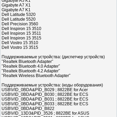
Gigabyte A5 K1
Gigabyte A7 X1
Gigabyte A7 K1
Dell Latitude 5320
Dell Latitude 5520
Dell Precision 3560
Dell Inspiron 15 3510
Dell Inspiron 15 3511
Dell Inspiron 15 3515
Dell Vostro 15 3510
Dell Vostro 15 3515
Поддерживаемые устройства: (диспетчер устройств)
"Realtek Bluetooth Adapter"
"Realtek Bluetooth 4.0 Adapter"
"Realtek Bluetooth 4.2 Adapter"
"Realtek Wireless Bluetooth Adapter"
Поддерживаемые устройства: (коды оборудования)
USB\VID_0BDA&PID_B029 ; 8822BE for Acer
USB\VID_0BDA&PID_B030 ; 8822BE for ECS
USB\VID_0BDA&PID_B031 ; 8822BE for ECS
USB\VID_0BDA&PID_B033 ; 8822BE for ECS
USB\VID_0BDA&PID_B822
USB\VID_13D3&PID_3526 ; 8822BE for ASUS