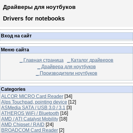
Драйверы для ноутбуков
Drivers for notebooks
Вход на сайт
Меню сайта
_ Главная страница
_ Каталог драйверов
_ Драйвера для ноутбуков
_ Производители ноутбуков
Categories
ALCOR MICRO Card Reader
[34]
Alps Touchpad, pointing device
[12]
ASMedia SATA / USB 3.0 / 3.1
[3]
ATHEROS WiFi / Bluetooth
[16]
AMD / ATI Catalyst Mobility
[18]
AMD Chipset / RAID
[24]
BROADCOM Card Reader
[2]