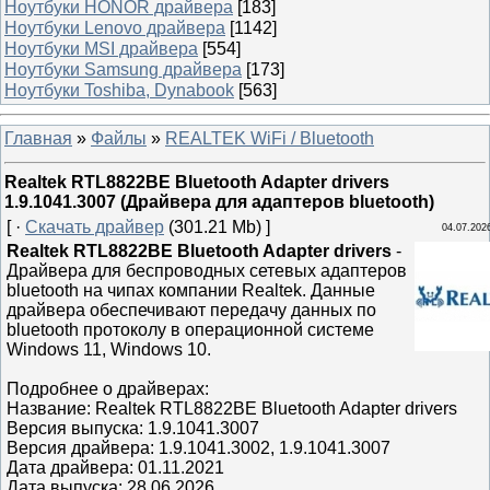
Ноутбуки HONOR драйвера
[183]
Ноутбуки Lenovo драйвера
[1142]
Ноутбуки MSI драйвера
[554]
Ноутбуки Samsung драйвера
[173]
Ноутбуки Toshiba, Dynabook
[563]
Главная
»
Файлы
»
REALTEK WiFi / Bluetooth
Realtek RTL8822BE Bluetooth Adapter drivers
1.9.1041.3007 (Драйвера для адаптеров bluetooth)
[ ·
Скачать драйвер
(301.21 Mb) ]
04.07.202
Realtek RTL8822BE Bluetooth Adapter drivers
-
Драйвера для беспроводных сетевых адаптеров
bluetooth на чипах компании Realtek. Данные
драйвера обеспечивают передачу данных по
bluetooth протоколу в операционной системе
Windows 11, Windows 10.
Подробнее о драйверах:
Название: Realtek RTL8822BE Bluetooth Adapter drivers
Версия выпуска: 1.9.1041.3007
Версия драйвера: 1.9.1041.3002, 1.9.1041.3007
Дата драйвера: 01.11.2021
Дата выпуска: 28.06.2026