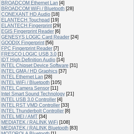
BROADCOM Ethernet Lan
[4]
BROADCOM WiFi / Bluetooth
[28]
CONEXANT HD Audio
[18]
ELANTECH Touchpad
[19]
ELANTECH Fingerprint
[29]
EGIS Fingerprint Reader
[6]
GENESYS LOGIC Card Reader
[24]
GOODIX Fingerprint
[56]
FPC Fingerprint Reader
[7]
FRESCO LOGIC USB 3.0
[1]
IDT High Definition Audio
[14]
INTEL Chipset Device Software
[31]
INTEL GMA / HD Graphics
[37]
INTEL Ethernet Lan
[28]
INTEL WiFi / Bluetooth
[105]
INTEL Camera Sensor
[11]
Intel Smart Sound Technology
[21]
INTEL USB 3.0 Controller
[4]
INTEL RST VMD Controller
[33]
INTEL Thunderbolt Controller
[8]
INTEL MEI / AMT
[34]
MEDIATEK / RALINK WiFi
[108]
MEDIATEK / RALINK Bluetooth
[83]
MOTOROLA Bluetooth
[1]