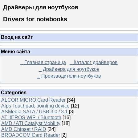
Драйверы для ноутбуков
Drivers for notebooks
Вход на сайт
Меню сайта
_ Главная страница
_ Каталог драйверов
_ Драйвера для ноутбуков
_ Производители ноутбуков
Categories
ALCOR MICRO Card Reader
[34]
Alps Touchpad, pointing device
[12]
ASMedia SATA / USB 3.0 / 3.1
[3]
ATHEROS WiFi / Bluetooth
[16]
AMD / ATI Catalyst Mobility
[18]
AMD Chipset / RAID
[24]
BROADCOM Card Reader
[2]