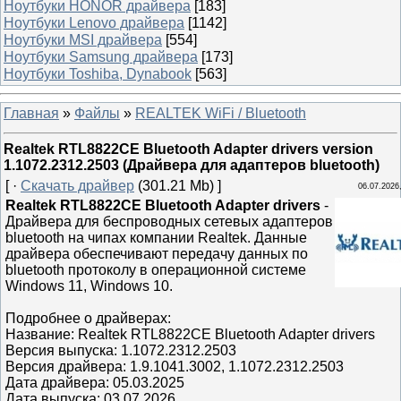
Ноутбуки HONOR драйвера
[183]
Ноутбуки Lenovo драйвера
[1142]
Ноутбуки MSI драйвера
[554]
Ноутбуки Samsung драйвера
[173]
Ноутбуки Toshiba, Dynabook
[563]
Главная
»
Файлы
»
REALTEK WiFi / Bluetooth
Realtek RTL8822CE Bluetooth Adapter drivers version
1.1072.2312.2503 (Драйвера для адаптеров bluetooth)
[ ·
Скачать драйвер
(301.21 Mb) ]
06.07.2026,
Realtek RTL8822CE Bluetooth Adapter drivers
-
Драйвера для беспроводных сетевых адаптеров
bluetooth на чипах компании Realtek. Данные
драйвера обеспечивают передачу данных по
bluetooth протоколу в операционной системе
Windows 11, Windows 10.
Подробнее о драйверах:
Название: Realtek RTL8822CE Bluetooth Adapter drivers
Версия выпуска: 1.1072.2312.2503
Версия драйвера: 1.9.1041.3002, 1.1072.2312.2503
Дата драйвера: 05.03.2025
Дата выпуска: 03.07.2026