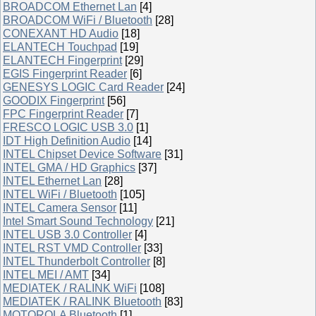
BROADCOM Ethernet Lan
[4]
BROADCOM WiFi / Bluetooth
[28]
CONEXANT HD Audio
[18]
ELANTECH Touchpad
[19]
ELANTECH Fingerprint
[29]
EGIS Fingerprint Reader
[6]
GENESYS LOGIC Card Reader
[24]
GOODIX Fingerprint
[56]
FPC Fingerprint Reader
[7]
FRESCO LOGIC USB 3.0
[1]
IDT High Definition Audio
[14]
INTEL Chipset Device Software
[31]
INTEL GMA / HD Graphics
[37]
INTEL Ethernet Lan
[28]
INTEL WiFi / Bluetooth
[105]
INTEL Camera Sensor
[11]
Intel Smart Sound Technology
[21]
INTEL USB 3.0 Controller
[4]
INTEL RST VMD Controller
[33]
INTEL Thunderbolt Controller
[8]
INTEL MEI / AMT
[34]
MEDIATEK / RALINK WiFi
[108]
MEDIATEK / RALINK Bluetooth
[83]
MOTOROLA Bluetooth
[1]