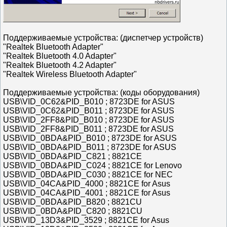
Поддерживаемые устройства: (диспетчер устройств)
"Realtek Bluetooth Adapter"
"Realtek Bluetooth 4.0 Adapter"
"Realtek Bluetooth 4.2 Adapter"
"Realtek Wireless Bluetooth Adapter"
Поддерживаемые устройства: (коды оборудования)
USB\VID_0C62&PID_B010 ; 8723DE for ASUS
USB\VID_0C62&PID_B011 ; 8723DE for ASUS
USB\VID_2FF8&PID_B010 ; 8723DE for ASUS
USB\VID_2FF8&PID_B011 ; 8723DE for ASUS
USB\VID_0BDA&PID_B010 ; 8723DE for ASUS
USB\VID_0BDA&PID_B011 ; 8723DE for ASUS
USB\VID_0BDA&PID_C821 ; 8821CE
USB\VID_0BDA&PID_C024 ; 8821CE for Lenovo
USB\VID_0BDA&PID_C030 ; 8821CE for NEC
USB\VID_04CA&PID_4000 ; 8821CE for Asus
USB\VID_04CA&PID_4001 ; 8821CE for Asus
USB\VID_0BDA&PID_B820 ; 8821CU
USB\VID_0BDA&PID_C820 ; 8821CU
USB\VID_13D3&PID_3529 ; 8821CE for Asus