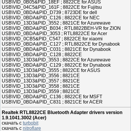
USB\VID_0B05&PID_18EF ; 8822CE for ASUS
USB\VID_04C5&PID_161F ; 8822CE for Fujitsu
USB\VID_0BDA&PID_D739 ; 8723DE for dell
USB\VID_0BDA&PID_C126 ; 8822CE for NEC
USB\VID_13D3&PID_3552 ; 8821CE for Azurewave
USB\VID_0BDA&PID_B034 ; RTL8822BEH-VR for ZION
USB\VID_0BDA&PID_3053 ; RTL8822CE for Acer
USB\VID_0CB5&PID_C547 ; 8822CE for xiaomi
USB\VID_0BDA&PID_C127 ; RTL8822CE for Dynabook
USB\VID_0BDA&PID_C031 ; 8821CE for Dynabook
USB\VID_0BDA&PID_C128 ; 8822CE
USB\VID_13D3&PID_3553 ; 8822CE for Azurewave
USB\VID_0BDA&PID_C129 ; 8822CE for Dynabook
USB\VID_13D3&PID_3555 ; 8822CE for ASUS
USB\VID_13D3&PID_3556 ; 8821CE
USB\VID_13D3&PID_3557 ; 8821CE
USB\VID_13D3&PID_3558 ; 8821CE
USB\VID_13D3&PID_3559 ; 8821CE
USB\VID_0BDA&PID_C136 ; 8822CE for MSFT
USB\VID_0BDA&PID_C831 ; 8821CE for ACER
Realtek RTL8822CE Bluetooth Adapter drivers version
1.9.1041.3002 (Acer)
скачать с
turbobit
скачать с
nitroflare