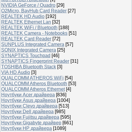
NVIDIA GeForce / Quadro
[29]
O2Micro, BayHub Card Reader
[27]
REALTEK HD Audio
[192]
REALTEK Ethernet Lan
[32]
REALTEK WiFi / Bluetooth
[188]
REALTEK Camera - Notebooks
[51]
REALTEK Card Reader
[72]
SUNPLUS Integrated Camera
[57]
SONIX Integrated Camera
[25]
SYNAPTICS Touchpad
[46]
SYNAPTICS Fingerprint Reader
[31]
TOSHIBA Bluetooth Stack
[3]
VIA HD Audio
[3]
QUALCOMM ATHEROS WiFi
[54]
QUALCOMM Atheros Bluetooth
[53]
QUALCOMM Atheros Ethernet
[4]
Ноутбуки Acer драйвера
[836]
Ноутбуки Asus драйвера
[1004]
Ноутбуки Clevo драйвера
[513]
Ноутбуки Dell драйвера
[985]
Ноутбуки Fujitsu драйвера
[595]
Ноутбуки Gigabyte драйвер
[661]
Ноутбуки HP драйвера
[1089]