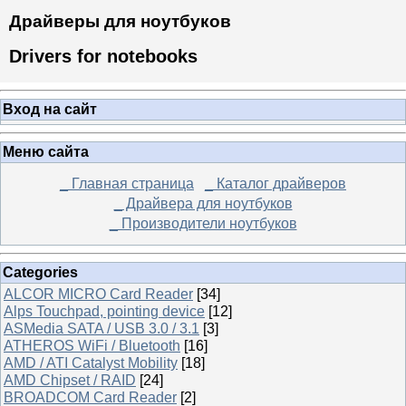
Драйверы для ноутбуков
Drivers for notebooks
Вход на сайт
Меню сайта
_ Главная страница
_ Каталог драйверов
_ Драйвера для ноутбуков
_ Производители ноутбуков
Categories
ALCOR MICRO Card Reader
[34]
Alps Touchpad, pointing device
[12]
ASMedia SATA / USB 3.0 / 3.1
[3]
ATHEROS WiFi / Bluetooth
[16]
AMD / ATI Catalyst Mobility
[18]
AMD Chipset / RAID
[24]
BROADCOM Card Reader
[2]