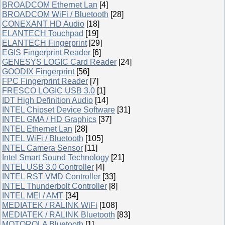
BROADCOM Ethernet Lan
[4]
BROADCOM WiFi / Bluetooth
[28]
CONEXANT HD Audio
[18]
ELANTECH Touchpad
[19]
ELANTECH Fingerprint
[29]
EGIS Fingerprint Reader
[6]
GENESYS LOGIC Card Reader
[24]
GOODIX Fingerprint
[56]
FPC Fingerprint Reader
[7]
FRESCO LOGIC USB 3.0
[1]
IDT High Definition Audio
[14]
INTEL Chipset Device Software
[31]
INTEL GMA / HD Graphics
[37]
INTEL Ethernet Lan
[28]
INTEL WiFi / Bluetooth
[105]
INTEL Camera Sensor
[11]
Intel Smart Sound Technology
[21]
INTEL USB 3.0 Controller
[4]
INTEL RST VMD Controller
[33]
INTEL Thunderbolt Controller
[8]
INTEL MEI / AMT
[34]
MEDIATEK / RALINK WiFi
[108]
MEDIATEK / RALINK Bluetooth
[83]
MOTOROLA Bluetooth
[1]