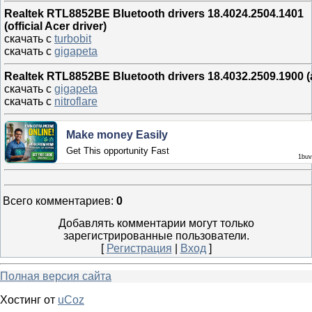
Realtek RTL8852BE Bluetooth drivers 18.4024.2504.1401
(official Acer driver)
скачать с
turbobit
скачать с
gigapeta
Realtek RTL8852BE Bluetooth drivers 18.4032.2509.1900 (a
скачать с
gigapeta
скачать с
nitroflare
Make money Easily
Get This opportunity Fast
1buv
Всего комментариев
:
0
Добавлять комментарии могут только
зарегистрированные пользователи.
[
Регистрация
|
Вход
]
Полная версия сайта
Хостинг от
uCoz