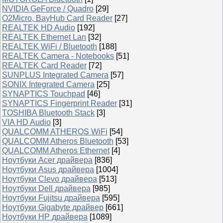
NVIDIA GeForce / Quadro
[29]
O2Micro, BayHub Card Reader
[27]
REALTEK HD Audio
[192]
REALTEK Ethernet Lan
[32]
REALTEK WiFi / Bluetooth
[188]
REALTEK Camera - Notebooks
[51]
REALTEK Card Reader
[72]
SUNPLUS Integrated Camera
[57]
SONIX Integrated Camera
[25]
SYNAPTICS Touchpad
[46]
SYNAPTICS Fingerprint Reader
[31]
TOSHIBA Bluetooth Stack
[3]
VIA HD Audio
[3]
QUALCOMM ATHEROS WiFi
[54]
QUALCOMM Atheros Bluetooth
[53]
QUALCOMM Atheros Ethernet
[4]
Ноутбуки Acer драйвера
[836]
Ноутбуки Asus драйвера
[1004]
Ноутбуки Clevo драйвера
[513]
Ноутбуки Dell драйвера
[985]
Ноутбуки Fujitsu драйвера
[595]
Ноутбуки Gigabyte драйвер
[661]
Ноутбуки HP драйвера
[1089]