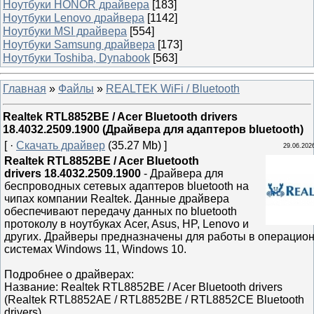
Ноутбуки HONOR драйвера
[183]
Ноутбуки Lenovo драйвера
[1142]
Ноутбуки MSI драйвера
[554]
Ноутбуки Samsung драйвера
[173]
Ноутбуки Toshiba, Dynabook
[563]
Главная
»
Файлы
»
REALTEK WiFi / Bluetooth
Realtek RTL8852BE / Acer Bluetooth drivers
18.4032.2509.1900 (Драйвера для адаптеров bluetooth)
[ ·
Скачать драйвер
(35.27 Mb) ]
29.06.202
Realtek RTL8852BE / Acer Bluetooth
drivers 18.4032.2509.1900
- Драйвера для
беспроводных сетевых адаптеров bluetooth на
чипах компании Realtek. Данные драйвера
обеспечивают передачу данных по bluetooth
протоколу в ноутбуках Acer, Asus, HP, Lenovo и
других. Драйверы предназначены для работы в операцио
системах Windows 11, Windows 10.
Подробнее о драйверах:
Название: Realtek RTL8852BE / Acer Bluetooth drivers
(Realtek RTL8852AE / RTL8852BE / RTL8852CE Bluetooth
drivers)