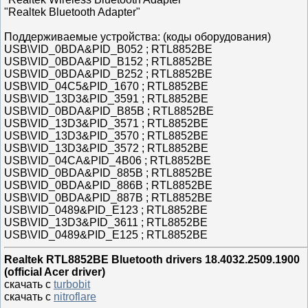
"Realtek Bluetooth Adapter"
Поддерживаемые устройства: (коды оборудования)
USB\VID_0BDA&PID_B052 ; RTL8852BE
USB\VID_0BDA&PID_B152 ; RTL8852BE
USB\VID_0BDA&PID_B252 ; RTL8852BE
USB\VID_04C5&PID_1670 ; RTL8852BE
USB\VID_13D3&PID_3591 ; RTL8852BE
USB\VID_0BDA&PID_B85B ; RTL8852BE
USB\VID_13D3&PID_3571 ; RTL8852BE
USB\VID_13D3&PID_3570 ; RTL8852BE
USB\VID_13D3&PID_3572 ; RTL8852BE
USB\VID_04CA&PID_4B06 ; RTL8852BE
USB\VID_0BDA&PID_885B ; RTL8852BE
USB\VID_0BDA&PID_886B ; RTL8852BE
USB\VID_0BDA&PID_887B ; RTL8852BE
USB\VID_0489&PID_E123 ; RTL8852BE
USB\VID_13D3&PID_3611 ; RTL8852BE
USB\VID_0489&PID_E125 ; RTL8852BE
Realtek RTL8852BE Bluetooth drivers 18.4032.2509.1900
(official Acer driver)
скачать с
turbobit
скачать с
nitroflare