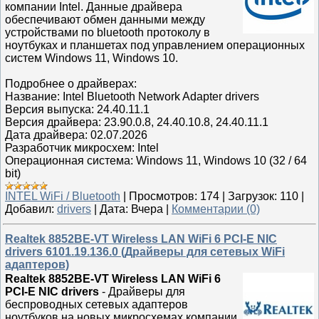
компании Intel. Данные драйвера
обеспечивают обмен данными между
устройствами по bluetooth протоколу в
ноутбуках и планшетах под управлением операционных
систем Windows 11, Windows 10.
Подробнее о драйверах:
Название: Intel Bluetooth Network Adapter drivers
Версия выпуска: 24.40.11.1
Версия драйвера: 23.90.0.8, 24.40.10.8, 24.40.11.1
Дата драйвера: 02.07.2026
Разработчик микросхем: Intel
Операционная система: Windows 11, Windows 10 (32 / 64
bit)
INTEL WiFi / Bluetooth
|
Просмотров:
174
|
Загрузок:
110
|
Добавил:
drivers
|
Дата:
Вчера
|
Комментарии (0)
Realtek 8852BE-VT Wireless LAN WiFi 6 PCI-E NIC
drivers 6101.19.136.0 (Драйверы для сетевых WiFi
адаптеров)
Realtek 8852BE-VT Wireless LAN WiFi 6
PCI-E NIC drivers
- Драйверы для
беспроводных сетевых адаптеров
ноутбуков на новых микросхемах компании