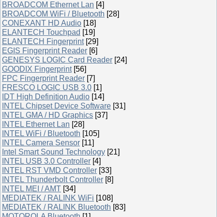
BROADCOM Ethernet Lan
[4]
BROADCOM WiFi / Bluetooth
[28]
CONEXANT HD Audio
[18]
ELANTECH Touchpad
[19]
ELANTECH Fingerprint
[29]
EGIS Fingerprint Reader
[6]
GENESYS LOGIC Card Reader
[24]
GOODIX Fingerprint
[56]
FPC Fingerprint Reader
[7]
FRESCO LOGIC USB 3.0
[1]
IDT High Definition Audio
[14]
INTEL Chipset Device Software
[31]
INTEL GMA / HD Graphics
[37]
INTEL Ethernet Lan
[28]
INTEL WiFi / Bluetooth
[105]
INTEL Camera Sensor
[11]
Intel Smart Sound Technology
[21]
INTEL USB 3.0 Controller
[4]
INTEL RST VMD Controller
[33]
INTEL Thunderbolt Controller
[8]
INTEL MEI / AMT
[34]
MEDIATEK / RALINK WiFi
[108]
MEDIATEK / RALINK Bluetooth
[83]
MOTOROLA Bluetooth
[1]