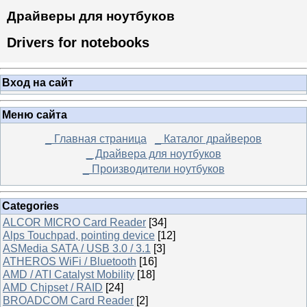
Драйверы для ноутбуков
Drivers for notebooks
Вход на сайт
Меню сайта
_ Главная страница
_ Каталог драйверов
_ Драйвера для ноутбуков
_ Производители ноутбуков
Categories
ALCOR MICRO Card Reader
[34]
Alps Touchpad, pointing device
[12]
ASMedia SATA / USB 3.0 / 3.1
[3]
ATHEROS WiFi / Bluetooth
[16]
AMD / ATI Catalyst Mobility
[18]
AMD Chipset / RAID
[24]
BROADCOM Card Reader
[2]