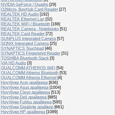
NVIDIA GeForce / Quadro
[29]
O2Micro, BayHub Card Reader
[27]
REALTEK HD Audio
[192]
REALTEK Ethernet Lan
[32]
REALTEK WiFi / Bluetooth
[188]
REALTEK Camera - Notebooks
[51]
REALTEK Card Reader
[72]
SUNPLUS Integrated Camera
[57]
SONIX Integrated Camera
[25]
SYNAPTICS Touchpad
[46]
SYNAPTICS Fingerprint Reader
[31]
TOSHIBA Bluetooth Stack
[3]
VIA HD Audio
[3]
QUALCOMM ATHEROS WiFi
[54]
QUALCOMM Atheros Bluetooth
[53]
QUALCOMM Atheros Ethernet
[4]
Ноутбуки Acer драйвера
[836]
Ноутбуки Asus драйвера
[1004]
Ноутбуки Clevo драйвера
[513]
Ноутбуки Dell драйвера
[985]
Ноутбуки Fujitsu драйвера
[595]
Ноутбуки Gigabyte драйвер
[661]
Ноутбуки HP драйвера
[1089]