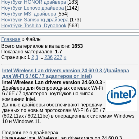
Ноутбуки HONOR драйвера
[183]
Ноутбуки Lenovo драйвера
[1142]
Ноутбуки MSI драйвера
[554]
Ноутбуки Samsung драйвера
[173]
Ноутбуки Toshiba, Dynabook
[563]
Главная
»
Файлы
Всего материалов в каталоге
:
1653
Показано материалов
:
1-7
Страницы
:
1
2
3
...
236
237
»
Intel Wireless Lan drivers version 24.60.0.3 (Драйвера
для Wi-Fi 6 / 6E / 7 адаптеров от Intel)
Intel Wireless Lan drivers version 24.60.0.3
-
Драйвера для беспроводных сетевых Wi-Fi
6 / 6E / 7 адаптеров ноутбуков на чипах
компании Intel.
Данные драйверы обеспечивают передачу
данных по новым протоколам Wi-Fi 6 / 6E / 7
(802.11ax / 802.11be) в операционных системам Windows
10 и Windows 11.
Подробнее о драйверах:
Название: Intel Wireless Lan drivers version 24.60.0.3