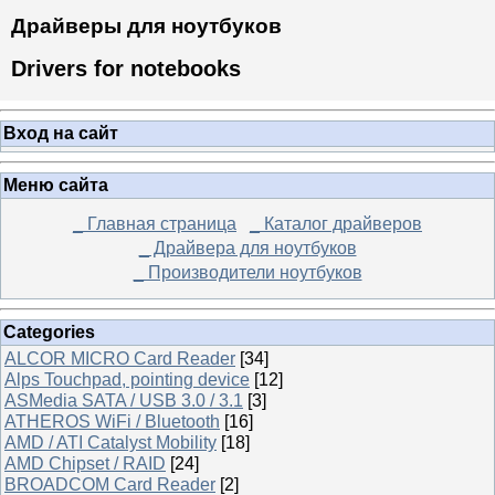
Драйверы для ноутбуков
Drivers for notebooks
Вход на сайт
Меню сайта
_ Главная страница
_ Каталог драйверов
_ Драйвера для ноутбуков
_ Производители ноутбуков
Categories
ALCOR MICRO Card Reader
[34]
Alps Touchpad, pointing device
[12]
ASMedia SATA / USB 3.0 / 3.1
[3]
ATHEROS WiFi / Bluetooth
[16]
AMD / ATI Catalyst Mobility
[18]
AMD Chipset / RAID
[24]
BROADCOM Card Reader
[2]