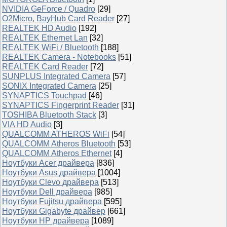
NVIDIA GeForce / Quadro
[29]
O2Micro, BayHub Card Reader
[27]
REALTEK HD Audio
[192]
REALTEK Ethernet Lan
[32]
REALTEK WiFi / Bluetooth
[188]
REALTEK Camera - Notebooks
[51]
REALTEK Card Reader
[72]
SUNPLUS Integrated Camera
[57]
SONIX Integrated Camera
[25]
SYNAPTICS Touchpad
[46]
SYNAPTICS Fingerprint Reader
[31]
TOSHIBA Bluetooth Stack
[3]
VIA HD Audio
[3]
QUALCOMM ATHEROS WiFi
[54]
QUALCOMM Atheros Bluetooth
[53]
QUALCOMM Atheros Ethernet
[4]
Ноутбуки Acer драйвера
[836]
Ноутбуки Asus драйвера
[1004]
Ноутбуки Clevo драйвера
[513]
Ноутбуки Dell драйвера
[985]
Ноутбуки Fujitsu драйвера
[595]
Ноутбуки Gigabyte драйвер
[661]
Ноутбуки HP драйвера
[1089]