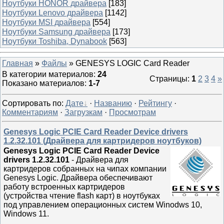
Ноутбуки HONOR драйвера
[183]
Ноутбуки Lenovo драйвера
[1142]
Ноутбуки MSI драйвера
[554]
Ноутбуки Samsung драйвера
[173]
Ноутбуки Toshiba, Dynabook
[563]
Главная
»
Файлы
» GENESYS LOGIC Card Reader
В категории материалов
:
24
Страницы
:
1
2
3
4
»
Показано материалов
:
1-7
Сортировать по
:
Дате
·
Названию
·
Рейтингу
·
Комментариям
·
Загрузкам
·
Просмотрам
Genesys Logic PCIE Card Reader Device drivers
1.2.32.101 (Драйвера для картридеров ноутбуков)
Genesys Logic PCIE Card Reader Device
drivers 1.2.32.101
- Драйвера для
картридеров собранных на чипах компании
Genesys Logic. Драйвера обеспечивают
работу встроенных картридеров
(устройства чтение flash карт) в ноутбуках
под управлением операционных систем Winodws 10,
Windows 11.