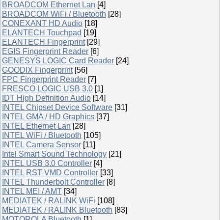
BROADCOM Ethernet Lan
[4]
BROADCOM WiFi / Bluetooth
[28]
CONEXANT HD Audio
[18]
ELANTECH Touchpad
[19]
ELANTECH Fingerprint
[29]
EGIS Fingerprint Reader
[6]
GENESYS LOGIC Card Reader
[24]
GOODIX Fingerprint
[56]
FPC Fingerprint Reader
[7]
FRESCO LOGIC USB 3.0
[1]
IDT High Definition Audio
[14]
INTEL Chipset Device Software
[31]
INTEL GMA / HD Graphics
[37]
INTEL Ethernet Lan
[28]
INTEL WiFi / Bluetooth
[105]
INTEL Camera Sensor
[11]
Intel Smart Sound Technology
[21]
INTEL USB 3.0 Controller
[4]
INTEL RST VMD Controller
[33]
INTEL Thunderbolt Controller
[8]
INTEL MEI / AMT
[34]
MEDIATEK / RALINK WiFi
[108]
MEDIATEK / RALINK Bluetooth
[83]
MOTOROLA Bluetooth
[1]