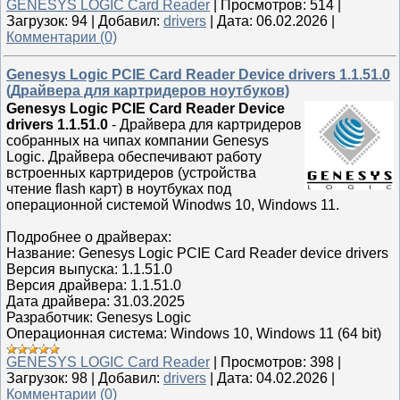
GENESYS LOGIC Card Reader
|
Просмотров:
514
|
Загрузок:
94
|
Добавил:
drivers
|
Дата:
06.02.2026
|
Комментарии (0)
Genesys Logic PCIE Card Reader Device drivers 1.1.51.0
(Драйвера для картридеров ноутбуков)
Genesys Logic PCIE Card Reader Device
drivers 1.1.51.0
- Драйвера для картридеров
собранных на чипах компании Genesys
Logic. Драйвера обеспечивают работу
встроенных картридеров (устройства
чтение flash карт) в ноутбуках под
операционной системой Winodws 10, Windows 11.
Подробнее о драйверах:
Название: Genesys Logic PCIE Card Reader device drivers
Версия выпуска: 1.1.51.0
Версия драйвера: 1.1.51.0
Дата драйвера: 31.03.2025
Разработчик: Genesys Logic
Операционная система: Windows 10, Windows 11 (64 bit)
GENESYS LOGIC Card Reader
|
Просмотров:
398
|
Загрузок:
98
|
Добавил:
drivers
|
Дата:
04.02.2026
|
Комментарии (0)