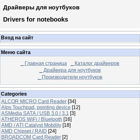
Драйверы для ноутбуков
Drivers for notebooks
Вход на сайт
Меню сайта
_ Главная страница
_ Каталог драйверов
_ Драйвера для ноутбуков
_ Производители ноутбуков
Categories
ALCOR MICRO Card Reader
[34]
Alps Touchpad, pointing device
[12]
ASMedia SATA / USB 3.0 / 3.1
[3]
ATHEROS WiFi / Bluetooth
[16]
AMD / ATI Catalyst Mobility
[18]
AMD Chipset / RAID
[24]
BROADCOM Card Reader
[2]