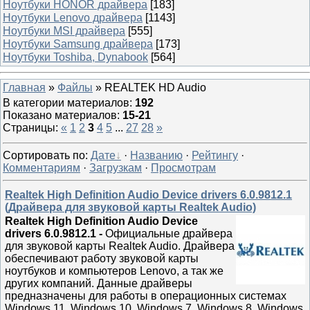
Ноутбуки HONOR драйвера
[183]
Ноутбуки Lenovo драйвера
[1143]
Ноутбуки MSI драйвера
[555]
Ноутбуки Samsung драйвера
[173]
Ноутбуки Toshiba, Dynabook
[564]
Главная
»
Файлы
» REALTEK HD Audio
В категории материалов
:
192
Показано материалов
:
15-21
Страницы
:
«
1
2
3
4
5
...
27
28
»
Сортировать по
:
Дате
·
Названию
·
Рейтингу
·
Комментариям
·
Загрузкам
·
Просмотрам
Realtek High Definition Audio Device drivers 6.0.9812.1
(Драйвера для звуковой карты Realtek Audio)
Realtek High Definition Audio Device
drivers 6.0.9812.1
-
Официальные драйвера
для звуковой карты Realtek Audio. Драйвера
обеспечивают работу звуковой карты
ноутбуков и компьютеров Lenovo, а так же
других компаний. Данные драйверы
предназначены для работы в операционных системах
Windows 11, Windows 10, Windows 7, Windows 8, Windows