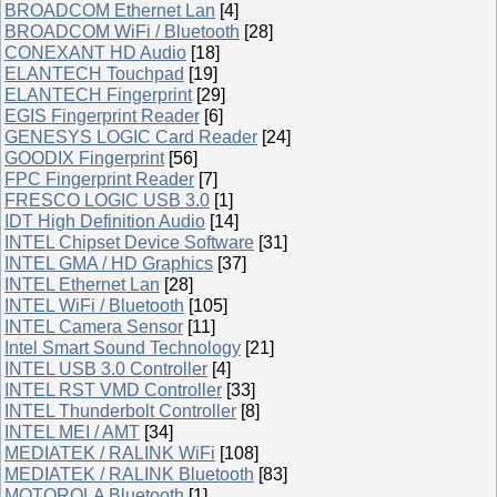
BROADCOM Ethernet Lan
[4]
BROADCOM WiFi / Bluetooth
[28]
CONEXANT HD Audio
[18]
ELANTECH Touchpad
[19]
ELANTECH Fingerprint
[29]
EGIS Fingerprint Reader
[6]
GENESYS LOGIC Card Reader
[24]
GOODIX Fingerprint
[56]
FPC Fingerprint Reader
[7]
FRESCO LOGIC USB 3.0
[1]
IDT High Definition Audio
[14]
INTEL Chipset Device Software
[31]
INTEL GMA / HD Graphics
[37]
INTEL Ethernet Lan
[28]
INTEL WiFi / Bluetooth
[105]
INTEL Camera Sensor
[11]
Intel Smart Sound Technology
[21]
INTEL USB 3.0 Controller
[4]
INTEL RST VMD Controller
[33]
INTEL Thunderbolt Controller
[8]
INTEL MEI / AMT
[34]
MEDIATEK / RALINK WiFi
[108]
MEDIATEK / RALINK Bluetooth
[83]
MOTOROLA Bluetooth
[1]