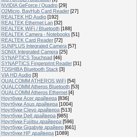
NVIDIA GeForce / Quadro
[29]
O2Micro, BayHub Card Reader
[27]
REALTEK HD Audio
[192]
REALTEK Ethernet Lan
[32]
REALTEK WiFi / Bluetooth
[188]
REALTEK Camera - Notebooks
[51]
REALTEK Card Reader
[72]
SUNPLUS Integrated Camera
[57]
SONIX Integrated Camera
[25]
SYNAPTICS Touchpad
[46]
SYNAPTICS Fingerprint Reader
[31]
TOSHIBA Bluetooth Stack
[3]
VIA HD Audio
[3]
QUALCOMM ATHEROS WiFi
[54]
QUALCOMM Atheros Bluetooth
[53]
QUALCOMM Atheros Ethernet
[4]
Ноутбуки Acer драйвера
[836]
Ноутбуки Asus драйвера
[1004]
Ноутбуки Clevo драйвера
[513]
Ноутбуки Dell драйвера
[985]
Ноутбуки Fujitsu драйвера
[596]
Ноутбуки Gigabyte драйвер
[661]
Ноутбуки HP драйвера
[1089]