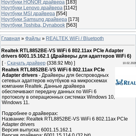
Ноутбуки HONOR драйвера
[183]
Ноутбуки Lenovo драйвера
[1142]
Ноутбуки MSI драйвера
[554]
Ноутбуки Samsung драйвера
[173]
Ноутбуки Toshiba, Dynabook
[563]
Главная
»
Файлы
»
REALTEK WiFi / Bluetooth
Realtek RTL8852BE-VS WiFi 6 802.11ax PCIe Adapter
drivers 6001.15.162.1 (Драйверы для адаптеров WiFi 6)
[ ·
Скачать драйвер
(338.92 Mb) ]
10.02.202
Realtek RTL8852BE-VS WiFi 6 802.11ax PCIe
Adapter drivers
- Драйверы для беспроводных
сетевых адаптеров ноутбуков на микросхемах
компании Realtek. Данные драйвера
обеспечивают передачу данных по WiFi 6
протоколу в операционных системах Windows 10,
Windows 11.
Подробнее о драйверах:
Название: Realtek RTL8852BE-VS WiFi 6 802.11ax PCIe
Adapter drivers
Версия выпуска: 6001.15.162.1
Версия драйвера: 6001.15.114.0 (32 bit)