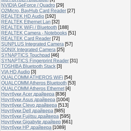
NVIDIA GeForce / Quadro
[29]
O2Micro, BayHub Card Reader
[27]
REALTEK HD Audio
[192]
REALTEK Ethernet Lan
[32]
REALTEK WiFi / Bluetooth
[188]
REALTEK Camera - Notebooks
[51]
REALTEK Card Reader
[72]
SUNPLUS Integrated Camera
[57]
SONIX Integrated Camera
[25]
SYNAPTICS Touchpad
[46]
SYNAPTICS Fingerprint Reader
[31]
TOSHIBA Bluetooth Stack
[3]
VIA HD Audio
[3]
QUALCOMM ATHEROS WiFi
[54]
QUALCOMM Atheros Bluetooth
[53]
QUALCOMM Atheros Ethernet
[4]
Ноутбуки Acer драйвера
[836]
Ноутбуки Asus драйвера
[1004]
Ноутбуки Clevo драйвера
[513]
Ноутбуки Dell драйвера
[985]
Ноутбуки Fujitsu драйвера
[595]
Ноутбуки Gigabyte драйвер
[661]
Ноутбуки HP драйвера
[1089]