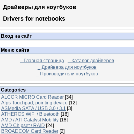
Драйверы для ноутбуков
Drivers for notebooks
Вход на сайт
Меню сайта
_ Главная страница
_ Каталог драйверов
_ Драйвера для ноутбуков
_ Производители ноутбуков
Categories
ALCOR MICRO Card Reader
[34]
Alps Touchpad, pointing device
[12]
ASMedia SATA / USB 3.0 / 3.1
[3]
ATHEROS WiFi / Bluetooth
[16]
AMD / ATI Catalyst Mobility
[18]
AMD Chipset / RAID
[24]
BROADCOM Card Reader
[2]