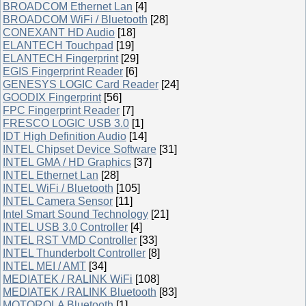
BROADCOM Ethernet Lan
[4]
BROADCOM WiFi / Bluetooth
[28]
CONEXANT HD Audio
[18]
ELANTECH Touchpad
[19]
ELANTECH Fingerprint
[29]
EGIS Fingerprint Reader
[6]
GENESYS LOGIC Card Reader
[24]
GOODIX Fingerprint
[56]
FPC Fingerprint Reader
[7]
FRESCO LOGIC USB 3.0
[1]
IDT High Definition Audio
[14]
INTEL Chipset Device Software
[31]
INTEL GMA / HD Graphics
[37]
INTEL Ethernet Lan
[28]
INTEL WiFi / Bluetooth
[105]
INTEL Camera Sensor
[11]
Intel Smart Sound Technology
[21]
INTEL USB 3.0 Controller
[4]
INTEL RST VMD Controller
[33]
INTEL Thunderbolt Controller
[8]
INTEL MEI / AMT
[34]
MEDIATEK / RALINK WiFi
[108]
MEDIATEK / RALINK Bluetooth
[83]
MOTOROLA Bluetooth
[1]