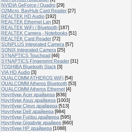
NVIDIA GeForce / Quadro
[29]
O2Micro, BayHub Card Reader
[27]
REALTEK HD Audio
[192]
REALTEK Ethernet Lan
[32]
REALTEK WiFi / Bluetooth
[187]
REALTEK Camera - Notebooks
[51]
REALTEK Card Reader
[72]
SUNPLUS Integrated Camera
[57]
SONIX Integrated Camera
[25]
SYNAPTICS Touchpad
[46]
SYNAPTICS Fingerprint Reader
[31]
TOSHIBA Bluetooth Stack
[3]
VIA HD Audio
[3]
QUALCOMM ATHEROS WiFi
[54]
QUALCOMM Atheros Bluetooth
[53]
QUALCOMM Atheros Ethernet
[4]
Ноутбуки Acer драйвера
[836]
Ноутбуки Asus драйвера
[1003]
Ноутбуки Clevo драйвера
[513]
Ноутбуки Dell драйвера
[984]
Ноутбуки Fujitsu драйвера
[595]
Ноутбуки Gigabyte драйвер
[660]
Ноутбуки HP драйвера
[1088]