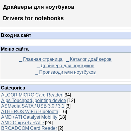
Драйверы для ноутбуков
Drivers for notebooks
Вход на сайт
Меню сайта
_ Главная страница
_ Каталог драйверов
_ Драйвера для ноутбуков
_ Производители ноутбуков
Categories
ALCOR MICRO Card Reader
[34]
Alps Touchpad, pointing device
[12]
ASMedia SATA / USB 3.0 / 3.1
[3]
ATHEROS WiFi / Bluetooth
[16]
AMD / ATI Catalyst Mobility
[18]
AMD Chipset / RAID
[24]
BROADCOM Card Reader
[2]