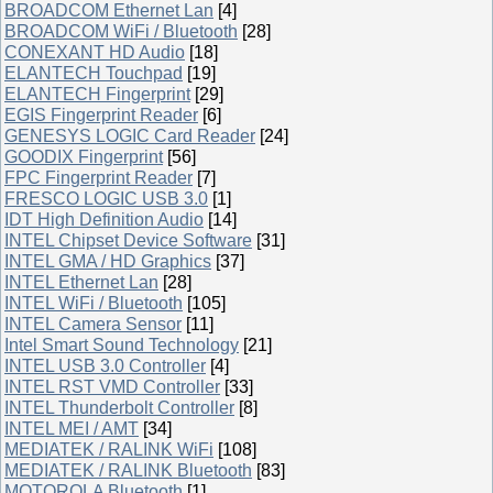
BROADCOM Ethernet Lan
[4]
BROADCOM WiFi / Bluetooth
[28]
CONEXANT HD Audio
[18]
ELANTECH Touchpad
[19]
ELANTECH Fingerprint
[29]
EGIS Fingerprint Reader
[6]
GENESYS LOGIC Card Reader
[24]
GOODIX Fingerprint
[56]
FPC Fingerprint Reader
[7]
FRESCO LOGIC USB 3.0
[1]
IDT High Definition Audio
[14]
INTEL Chipset Device Software
[31]
INTEL GMA / HD Graphics
[37]
INTEL Ethernet Lan
[28]
INTEL WiFi / Bluetooth
[105]
INTEL Camera Sensor
[11]
Intel Smart Sound Technology
[21]
INTEL USB 3.0 Controller
[4]
INTEL RST VMD Controller
[33]
INTEL Thunderbolt Controller
[8]
INTEL MEI / AMT
[34]
MEDIATEK / RALINK WiFi
[108]
MEDIATEK / RALINK Bluetooth
[83]
MOTOROLA Bluetooth
[1]