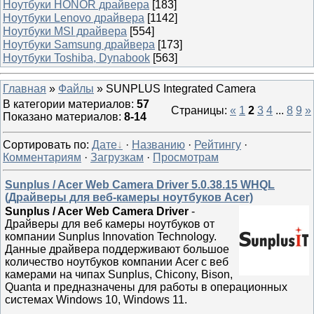
Ноутбуки HONOR драйвера
[183]
Ноутбуки Lenovo драйвера
[1142]
Ноутбуки MSI драйвера
[554]
Ноутбуки Samsung драйвера
[173]
Ноутбуки Toshiba, Dynabook
[563]
Главная
»
Файлы
» SUNPLUS Integrated Camera
В категории материалов
:
57
Страницы
:
«
1
2
3
4
...
8
9
»
Показано материалов
:
8-14
Сортировать по
:
Дате
·
Названию
·
Рейтингу
·
Комментариям
·
Загрузкам
·
Просмотрам
Sunplus / Acer Web Camera Driver 5.0.38.15 WHQL
(Драйверы для веб-камеры ноутбуков Acer)
Sunplus / Acer Web Camera Driver
-
Драйверы для веб камеры ноутбуков от
компании Sunplus Innovation Technology.
Данные драйвера поддерживают большое
количество ноутбуков компании Acer с веб
камерами на чипах Sunplus, Chicony, Bison,
Quanta и предназначены для работы в операционных
системах Windows 10, Windows 11.