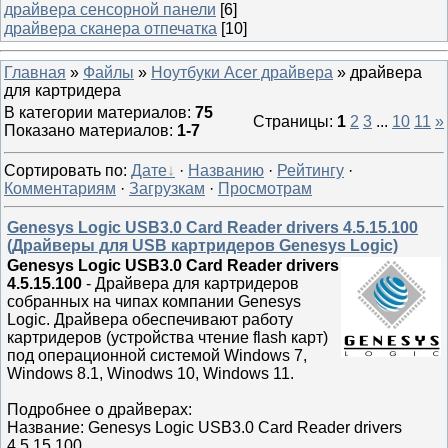
драйвера сенсорной панели
[6]
драйвера сканера отпечатка
[10]
Главная
»
Файлы
»
Ноутбуки Acer драйвера
» драйвера
для картридера
В категории материалов
:
75
Страницы
:
1
2
3
...
10
11
»
Показано материалов
:
1-7
Сортировать по
:
Дате
·
Названию
·
Рейтингу
·
Комментариям
·
Загрузкам
·
Просмотрам
Genesys Logic USB3.0 Card Reader drivers 4.5.15.100
(Драйверы для USB картридеров Genesys Logic)
Genesys Logic USB3.0 Card Reader drivers
4.5.15.100
- Драйвера для картридеров
собранных на чипах компании Genesys
Logic. Драйвера обеспечивают работу
картридеров (устройства чтение flash карт)
под операционной системой Windows 7,
Windows 8.1, Winodws 10, Windows 11.
Подробнее о драйверах:
Название: Genesys Logic USB3.0 Card Reader drivers
4.5.15.100