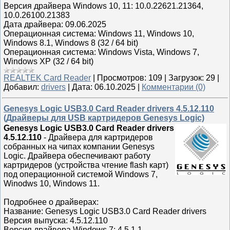
Версия драйвера Windows 10, 11: 10.0.22621.21364,
10.0.26100.21383
Дата драйвера: 09.06.2025
Операционная система: Windows 11, Windows 10,
Windows 8.1, Windows 8 (32 / 64 bit)
Операционная система: Windows Vista, Windows 7,
Windows XP (32 / 64 bit)
REALTEK Card Reader
|
Просмотров:
109
|
Загрузок:
29
|
Добавил:
drivers
|
Дата:
06.10.2025
|
Комментарии (0)
Genesys Logic USB3.0 Card Reader drivers 4.5.12.110
(Драйверы для USB картридеров Genesys Logic)
Genesys Logic USB3.0 Card Reader drivers
4.5.12.110
- Драйвера для картридеров
собранных на чипах компании Genesys
Logic. Драйвера обеспечивают работу
картридеров (устройства чтение flash карт)
под операционной системой Windows 7,
Winodws 10, Windows 11.
Подробнее о драйверах:
Название: Genesys Logic USB3.0 Card Reader drivers
Версия выпуска: 4.5.12.110
Версия драйвера Windows 7: 4.5.1.1