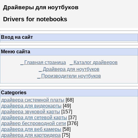
Драйверы для ноутбуков
Drivers for notebooks
Вход на сайт
Меню сайта
_ Главная страница
_ Каталог драйверов
_ Драйвера для ноутбуков
_ Производители ноутбуков
Categories
драйвера системной платы
[68]
драйвера для видеокарты
[49]
драйвера звуковой карты
[157]
драйвера для сетевой карты
[37]
драйвер беспроводной сети
[376]
драйвера для веб камеры
[58]
драйвера для картридера
[75]