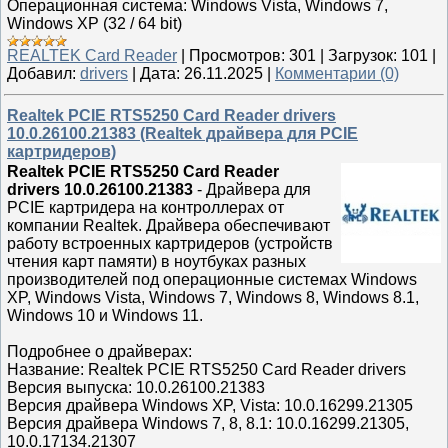
Операционная система: Windows Vista, Windows 7,
Windows XP (32 / 64 bit)
REALTEK Card Reader
|
Просмотров:
301
|
Загрузок:
101
|
Добавил:
drivers
|
Дата:
26.11.2025
|
Комментарии (0)
Realtek PCIE RTS5250 Card Reader drivers
10.0.26100.21383 (Realtek драйвера для PCIE
картридеров)
Realtek PCIE RTS5250 Card Reader
drivers 10.0.26100.21383
- Драйвера для
PCIE картридера на контроллерах от
компании Realtek. Драйвера обеспечивают
работу встроенных картридеров (устройств
чтения карт памяти) в ноутбуках разных
производителей под операционные системах Windows
XP, Windows Vista, Windows 7, Windows 8, Windows 8.1,
Windows 10 и Windows 11.
Подробнее о драйверах:
Название: Realtek PCIE RTS5250 Card Reader drivers
Версия выпуска: 10.0.26100.21383
Версия драйвера Windows XP, Vista: 10.0.16299.21305
Версия драйвера Windows 7, 8, 8.1: 10.0.16299.21305,
10.0.17134.21307