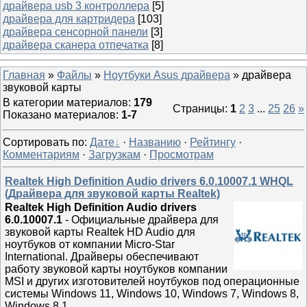
драйвера usb 3 контроллера
[5]
драйвера для картридера
[103]
драйвера сенсорной панели
[3]
драйвера сканера отпечатка
[8]
Главная
»
Файлы
»
Ноутбуки Asus драйвера
» драйвера
звуковой карты
В категории материалов
:
179
Страницы
:
1
2
3
...
25
26
»
Показано материалов
:
1-7
Сортировать по
:
Дате
·
Названию
·
Рейтингу
·
Комментариям
·
Загрузкам
·
Просмотрам
Realtek High Definition Audio drivers 6.0.10007.1 WHQL
(Драйвера для звуковой карты Realtek)
Realtek High Definition Audio drivers
6.0.10007.1
-
Официальные драйвера для
звуковой карты Realtek HD Audio для
ноутбуков от компании Micro-Star
International. Драйверы обеспечивают
работу звуковой карты ноутбуков компании
MSI и других изготовителей ноутбуков под операционные
системы Windows 11, Windows 10, Windows 7, Windows 8,
Windows 8.1.