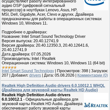
осуществляют работу интегрированного
аудио DSP (цифровой сигнальный
процессор) в ноутбуках Lenovo, Asus, HP,
MSI, Dell, Gigabyte, Acer, Clevo и других. Драйвера
предназначены для работы в операционных системах
Windows 10, Windows 11.
Подробнее о драйверах:
Название: Intel Smart Sound Technology Driver
Версия выпуска: 20.40.12741.9
Версия драйвера: 20.40.12350.3, 20.40.12641.6,
20.40.12741.9
Дата драйвера: 07.05.2026
Производитель: Intel / Realtek
Операционная система: Windows 10, Windows 11 (64 bit)
Intel Smart Sound Technology
|
Просмотров:
398
|
Загрузок:
207
|
Добавил:
drivers
|
Дата:
05.08.2026
|
Комментарии (0)
Realtek High Definition Audio drivers 6.0.10012.1 WHQL
(Драйвера для звуковой карты Realtek HD Audio)
Realtek High Definition Audio drivers
6.0.10012.1
- Официальные драйвера для
звуковой карты Realtek HD Audio. Драйвера
обеспечивают работу звуковой карты