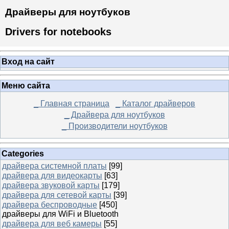
Драйверы для ноутбуков
Drivers for notebooks
Вход на сайт
Меню сайта
_ Главная страница
_ Каталог драйверов
_ Драйвера для ноутбуков
_ Производители ноутбуков
Categories
драйвера системной платы
[99]
драйвера для видеокарты
[63]
драйвера звуковой карты
[179]
драйвера для сетевой карты
[39]
драйвера беспроводные
[450]
драйверы для WiFi и Bluetooth
драйвера для веб камеры
[55]