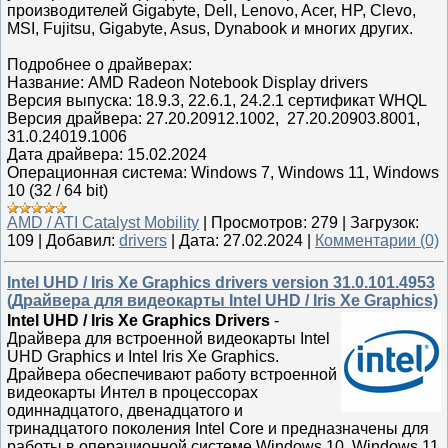
производителей Gigabyte, Dell, Lenovo, Acer, HP, Clevo,
MSI, Fujitsu, Gigabyte, Asus, Dynabook и многих других.
Подробнее о драйверах:
Название: AMD Radeon Notebook Display drivers
Версия выпуска: 18.9.3, 22.6.1, 24.2.1 сертификат WHQL
Версия драйвера: 27.20.20912.1002, 27.20.20903.8001,
31.0.24019.1006
Дата драйвера: 15.02.2024
Операционная система: Windows 7, Windows 11, Windows
10 (32 / 64 bit)
AMD / ATI Catalyst Mobility
|
Просмотров:
279
|
Загрузок:
109
|
Добавил:
drivers
|
Дата:
27.02.2024
|
Комментарии (0)
Intel UHD / Iris Xe Graphics drivers version 31.0.101.4953
(Драйвера для видеокарты Intel UHD / Iris Xe Graphics)
Intel UHD / Iris Xe Graphics Drivers
-
Драйвера для встроенной видеокарты Intel
UHD Graphics и Intel Iris Xe Graphics.
Драйвера обеспечивают работу встроенной
видеокарты Интел в процессорах
одиннадцатого, двенадцатого и
тринадцатого поколения Intel Core и предназначены для
работы в операционной системе Windows 10, Windows 11