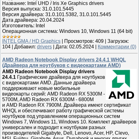
Название: Intel UHD / Iris Xe Graphics drivers
Версия выпуска: 31.0.101.5445
Версия драйвера: 31.0.101.5382, 31.0.101.5445
Дата драйвера: 20.04.2024
Изготовитель: Intel
Операционная система: Windows 10, Windows 11 (64 bit)
INTEL GMA / HD Graphics
|
Просмотров:
409
|
Загрузок:
104
|
Добавил:
drivers
|
Дата:
02.05.2024
|
Комментарии (0)
AMD Radeon Notebook Display drivers 24.4.1 WHQL
(Драйвера для ноутбуков с видеокартами AMD)
AMD Radeon Notebook Display drivers
24.4.1
Графические драйвера для ноутбуков
с видеокартами AMD. Данные драйвера
поддерживают новые мобильные
видеокарты серий: AMD Radeon RX 5300M -
5700M, AMD Radeon RX 6300M - 6800M
и AMD Radeon RX 7900M. Драйвера имеют сертификат
WHQL и обеспечивают работу графической системы
ноутбуков под управлением операционных систем
Windows 7, Windows 11, Windows 10. Комплект драйверов
универсален и подходит к ноутбукам разных
производителей Gigabyte, Dell, Lenovo, Acer, HP, Clevo,
MSI, Fujitsu, Gigabyte, Asus, Dynabook и многих других.