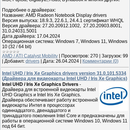
Подробнее о драйверах:
Название: AMD Radeon Notebook Display drivers
Версия выпуска: 18.9.3, 22.6.1, 24.4.1 сертификат WHQL
Версия драйвера: 27.20.20912.1002, 27.20.20903.8001,
31.0.24031.5001
Дата драйвера: 17.04.2024
Операционная система: Windows 7, Windows 11, Windows
10 (32 / 64 bit)
AMD / ATI Catalyst Mobility
|
Просмотров:
270
|
Загрузок:
99
|
Добавил:
drivers
|
Дата:
26.04.2024
|
Комментарии (0)
Intel UHD / Iris Xe Graphics drivers version 31.0.101.5334
(Драйвера для видеокарты Intel UHD / Iris Xe Graphics)
Intel UHD / Iris Xe Graphics Drivers
-
Драйвера для встроенной видеокарты Intel
UHD Graphics и Intel Iris Xe Graphics.
Драйвера обеспечивают работу встроенной
видеокарты Интел в процессорах
одиннадцатого, двенадцатого и
тринадцатого поколения Intel Core и предназначены для
работы в операционной системе Windows 10, Windows 11
под 64 бит.