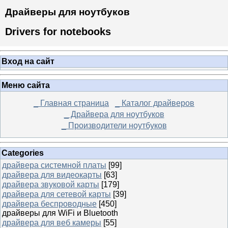
Драйверы для ноутбуков
Drivers for notebooks
Вход на сайт
Меню сайта
_ Главная страница
_ Каталог драйверов
_ Драйвера для ноутбуков
_ Производители ноутбуков
Categories
драйвера системной платы
[99]
драйвера для видеокарты
[63]
драйвера звуковой карты
[179]
драйвера для сетевой карты
[39]
драйвера беспроводные
[450]
драйверы для WiFi и Bluetooth
драйвера для веб камеры
[55]