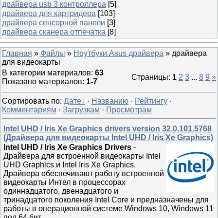
драйвера usb 3 контроллера
[5]
драйвера для картридера
[103]
драйвера сенсорной панели
[3]
драйвера сканера отпечатка
[8]
Главная
»
Файлы
»
Ноутбуки Asus драйвера
» драйвера
для видеокарты
В категории материалов
:
63
Страницы
:
1
2
3
...
8
9
»
Показано материалов
:
1-7
Сортировать по
:
Дате
·
Названию
·
Рейтингу
·
Комментариям
·
Загрузкам
·
Просмотрам
Intel UHD / Iris Xe Graphics drivers version 32.0.101.5768
(Драйвера для видеокарты Intel UHD / Iris Xe Graphics)
Intel UHD / Iris Xe Graphics Drivers
-
Драйвера для встроенной видеокарты Intel
UHD Graphics и Intel Iris Xe Graphics.
Драйвера обеспечивают работу встроенной
видеокарты Интел в процессорах
одиннадцатого, двенадцатого и
тринадцатого поколения Intel Core и предназначены для
работы в операционной системе Windows 10, Windows 11
под 64 бит.